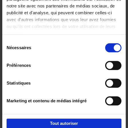
notre site avec nos partenaires de médias sociaux, de
€
29,
99
publicité et d'analyse, qui peuvent combiner celles-ci
avec d'autres informations que vous leur avez fournies
ou qu'ils ont collectées lors de votre utilisation de leurs
services.
Sélection
Nécessaires
du
Ajouter au panier
consentement
Digital marketing like a PRO -
Préférences
completely revised edition
(EN)
Clo Willaerts
Couverture souple
2022
226
Statistiques
€
35,
50
Marketing et contenu de médias intégré
Tout autoriser