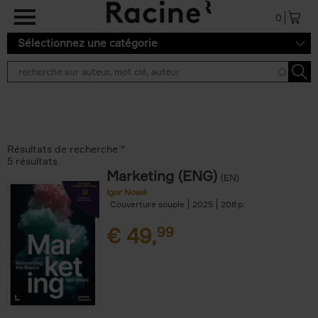
Aller au contenu principal
0
Sélectionnez une catégorie
Résultats de recherche ''
5 résultats
Marketing (ENG)
(EN)
Igor Nowé
Couverture souple
2025
208
€
49,
99