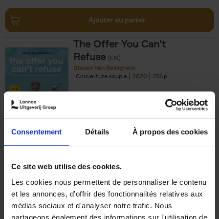
Ajouter au panier
The Offer You Can't
Refuse
(EN)
Steven Van Belleghem
Couverture souple
2020
256
€
37,
50
Consentement
Détails
À propos des cookies
Ajouter au panier
Ce site web utilise des cookies.
Les cookies nous permettent de personnaliser le contenu
Building Bonds = Building
et les annonces, d'offrir des fonctionnalités relatives aux
Business
(EN)
médias sociaux et d'analyser notre trafic. Nous
Jochen Roef
Jozefien De Feyter
Carolien Boom
partageons également des informations sur l'utilisation de
Couverture souple
2025
200