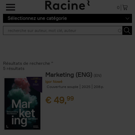
Aller au contenu principal
0
Sélectionnez une catégorie
Résultats de recherche ''
5 résultats
Marketing (ENG)
(EN)
Igor Nowé
Couverture souple
2025
208
€
49,
99