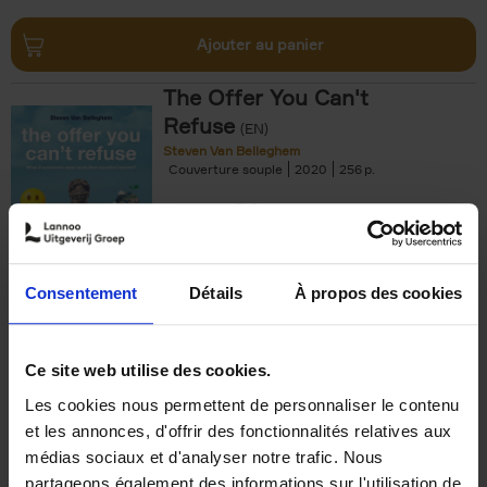
Ajouter au panier
The Offer You Can't
Refuse
(EN)
Steven Van Belleghem
Couverture souple
2020
256
€
37,
50
Consentement
Détails
À propos des cookies
Ajouter au panier
Ce site web utilise des cookies.
Les cookies nous permettent de personnaliser le contenu
Building Bonds = Building
et les annonces, d'offrir des fonctionnalités relatives aux
Business
(EN)
médias sociaux et d'analyser notre trafic. Nous
Jochen Roef
Jozefien De Feyter
Carolien Boom
partageons également des informations sur l'utilisation de
Couverture souple
2025
200