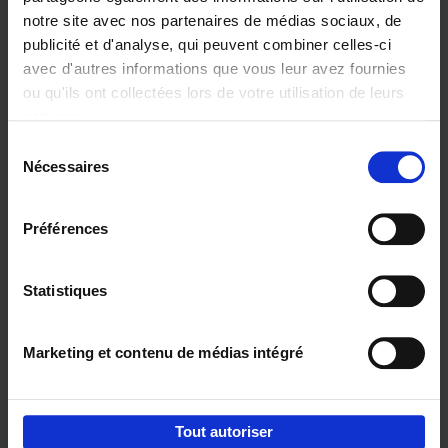
notre site avec nos partenaires de médias sociaux, de
€
29,
99
publicité et d'analyse, qui peuvent combiner celles-ci
avec d'autres informations que vous leur avez fournies
ou qu'ils ont collectées lors de votre utilisation de leurs
services.
Sélection
Nécessaires
du
Ajouter au panier
consentement
Digital marketing like a PRO -
Préférences
completely revised edition
(EN)
Clo Willaerts
Couverture souple
2022
226
Statistiques
€
35,
50
Marketing et contenu de médias intégré
Tout autoriser