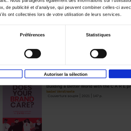
rafic. Nous partageons également des informations sur l'utilisati
, de publicité et d'analyse, qui peuvent combiner celles-ci avec
Digital marketing like a PRO -
ils ont collectées lors de votre utilisation de leurs services.
completely revised edition
(EN)
Prepare. Run. Optimize.
Clo Willaerts
Préférences
Statistiques
Couverture souple
2022
226
Autoriser la sélection
Does Your Brand Care?
(EN)
Building a Better World with the C A R E pr
Isabel Verstraete
Couverture souple
2021
147