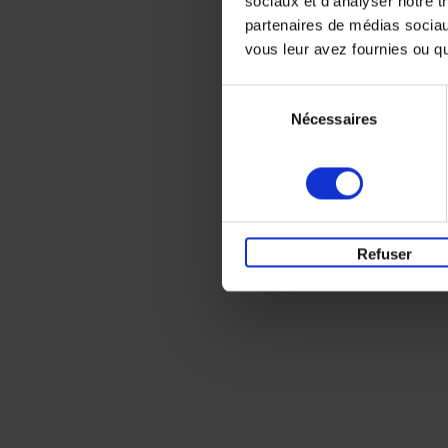
sociaux et d'analyser notre t
partenaires de médias sociaux
vous leur avez fournies ou qu'
Sélection
Nécessaires
du
consentement
Refuser