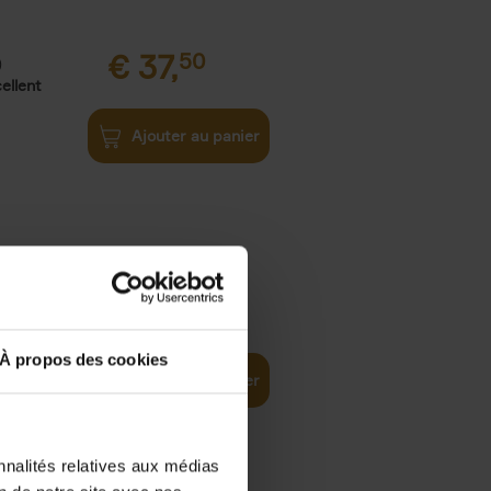
€
37,
50
)
ellent
Ajouter au panier
iness
€
29,
99
(EN)
tal world
À propos des cookies
Ajouter au panier
nnalités relatives aux médias