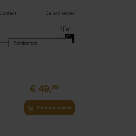
Contact
Se connecter
0
Pertinence
€
49,
99
Ajouter au panier