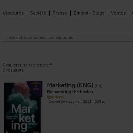
Vacatures
Société
Presse
Emploi - Stage
Ventes
Résultats de recherche ''
5 résultats
Marketing (ENG)
(EN)
lter
Reinventing the basics
Igor Nowé
Couverture souple
2025
208
te filter
r
Feyter filter
an Belleghem filter