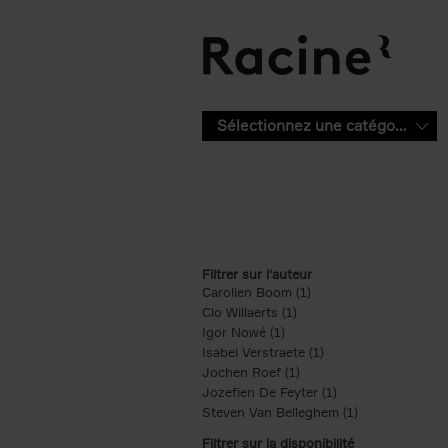
Aller au contenu principal
Sélectionnez une catégorie
Filtrer sur l'auteur
Carolien Boom (1)
Apply Carolien Boom fi
Clo Willaerts (1)
Apply Clo Willaerts filter
Igor Nowé (1)
Apply Igor Nowé filter
Isabel Verstraete (1)
Apply Isabel Verstrae
Jochen Roef (1)
Apply Jochen Roef filte
Jozefien De Feyter (1)
Apply Jozefien De 
Steven Van Belleghem (1)
Apply Steven V
Filtrer sur la disponibilité