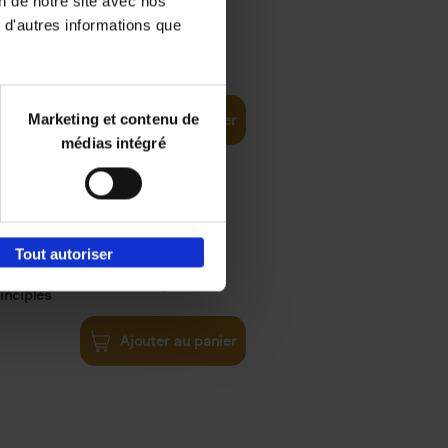
on de notre site avec nos
 d'autres informations que
€
35,
50
Marketing et contenu de
Ajouter au panier
médias intégré
Tout autoriser
€
34,
99
inciples
Ajouter au panier