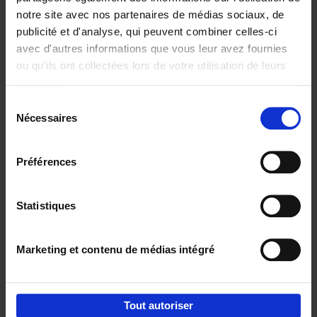
notre site avec nos partenaires de médias sociaux, de
€
29,
99
publicité et d'analyse, qui peuvent combiner celles-ci
avec d'autres informations que vous leur avez fournies
ou qu'ils ont collectées lors de votre utilisation de leurs
services.
Sélection
Nécessaires
du
Ajouter au panier
consentement
Digital marketing like a PRO -
Préférences
completely revised edition
(EN)
Clo Willaerts
Couverture souple
2022
226
Statistiques
€
35,
50
Marketing et contenu de médias intégré
Tout autoriser