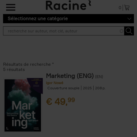
Aller au contenu principal
0
Sélectionnez une catégorie
Résultats de recherche ''
5 résultats
Marketing (ENG)
(EN)
Igor Nowé
Couverture souple
2025
208
€
49,
99