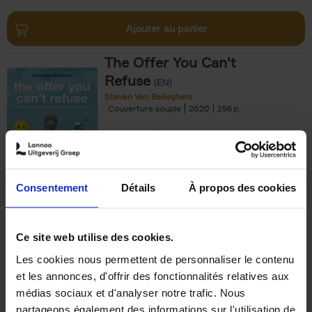
Ajouter au panier
The Offer You Can't
Refuse
(EN)
Steven Van Belleghem
Couverture souple
2020
256
€
37,
50
Consentement
Détails
À propos des cookies
Ajouter au panier
Ce site web utilise des cookies.
Les cookies nous permettent de personnaliser le contenu
Building Bonds = Building
et les annonces, d'offrir des fonctionnalités relatives aux
Business
(EN)
médias sociaux et d'analyser notre trafic. Nous
Jochen Roef
Jozefien De Feyter
Carolien Boom
partageons également des informations sur l'utilisation de
Couverture souple
2025
200