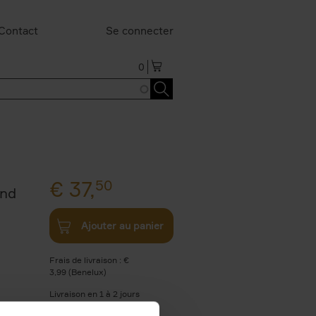
Contact
Se connecter
0
€
37,
50
and
Ajouter au panier
Frais de livraison : €
3,99 (Benelux)
Livraison en 1 à 2 jours
ouvrables