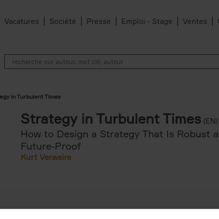
Vacatures
Société
Presse
Emploi - Stage
Ventes
egy in Turbulent Times
Strategy in Turbulent Times
(EN)
How to Design a Strategy That Is Robust 
Future-Proof
Kurt Verweire