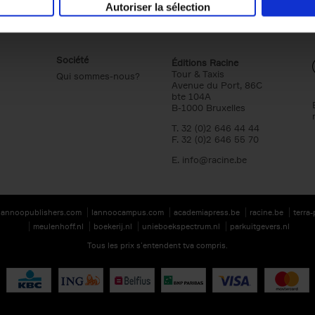
Autoriser la sélection
Société
Éditions Racine
Tour & Taxis
Qui sommes-nous?
Avenue du Port, 86C
bte 104A
B-1000 Bruxelles
T. 32 (0)2 646 44 44
F. 32 (0)2 646 55 70
E.
info@racine.be
lannoopublishers.com
lannoocampus.com
academiapress.be
racine.be
terra
meulenhoff.nl
boekerij.nl
unieboekspectrum.nl
parkuitgevers.nl
Tous les prix s’entendent tva compris.