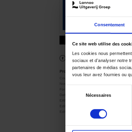
Consentement
9789401490399.PDF
9789401490399.PDF
Ce site web utilise des cook
Les cookies nous permettent d
sociaux et d'analyser notre t
partenaires de médias sociaux
Product details
vous leur avez fournies ou qu'
Couverture:
Couverture souple
Nombre de pages:
260
Sélection
Format:
243x173
Date de parution:
27/11/2023
Nécessaires
du
EAN:
9789401490399
consentement
Editeur:
LannooCampus
Edition:
3