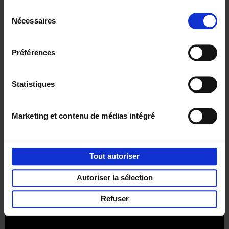
Sélection
Nécessaires
du
consentement
Préférences
Envie de bonnes idées de lecture, de
réductions, d’actions et d’inspiration ?
Statistiques
Marketing et contenu de médias intégré
Service clients
Frais de livraison
Droit de retour
Privacy & cookies
Conditions générales
Tout autoriser
Part of
Lannoo Publishing Group
Autoriser la sélection
Tous les prix s’entendent tva compris.
Refuser