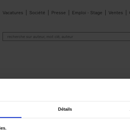
Vacatures
Société
Presse
Emploi - Stage
Ventes
Détails
ies.