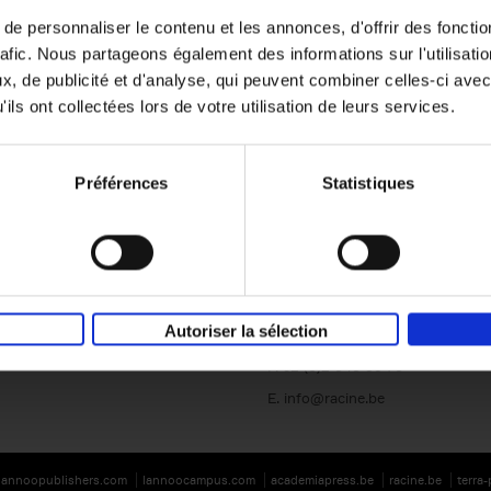
e personnaliser le contenu et les annonces, d'offrir des fonctio
rafic. Nous partageons également des informations sur l'utilisati
, de publicité et d'analyse, qui peuvent combiner celles-ci avec
ils ont collectées lors de votre utilisation de leurs services.
Préférences
Statistiques
Société
Éditions Racine
Tour & Taxis
Qui sommes-nous?
Avenue du Port, 86C
bte 104A
B-1000 Bruxelles
Autoriser la sélection
T. 32 (0)2 646 44 44
F. 32 (0)2 646 55 70
E.
info@racine.be
lannoopublishers.com
lannoocampus.com
academiapress.be
racine.be
terra