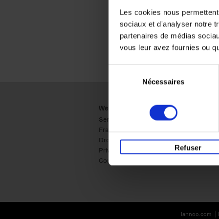
Les cookies nous permettent d
sociaux et d'analyser notre t
partenaires de médias sociaux
vous leur avez fournies ou qu'
Sélection
Nécessaires
du
consentement
Webshop
Business
Service clients
Ventes
Frais de livraison
Société
Droit de retour
Presse
Refuser
Privacy & cookies
International
Conditions générales
Manuscrit
lannoo.com