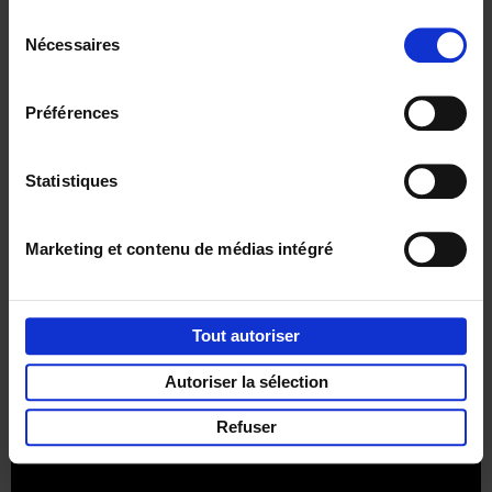
Sélection
Nécessaires
du
consentement
Préférences
Envie de bonnes idées de lecture, de
réductions, d’actions et d’inspiration ?
Statistiques
Marketing et contenu de médias intégré
Service clients
Frais de livraison
Droit de retour
Privacy & cookies
Conditions générales
Tout autoriser
Part of
Lannoo Publishing Group
Autoriser la sélection
Tous les prix s’entendent tva compris.
Refuser