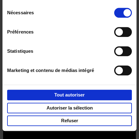
Sélection
Nécessaires
du
consentement
Préférences
Envie de bonnes idées de lecture, de
réductions, d’actions et d’inspiration ?
Statistiques
Marketing et contenu de médias intégré
Service clients
Frais de livraison
Droit de retour
Privacy & cookies
Conditions générales
Tout autoriser
Part of
Lannoo Publishing Group
Autoriser la sélection
Tous les prix s’entendent tva compris.
Refuser