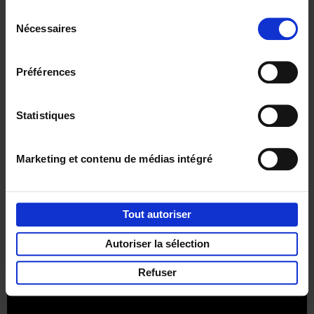
Sélection
Nécessaires
du
consentement
Préférences
Envie de bonnes idées de lecture, de
réductions, d’actions et d’inspiration ?
Statistiques
Marketing et contenu de médias intégré
Service clients
Frais de livraison
Droit de retour
Privacy & cookies
Conditions générales
Tout autoriser
Part of
Lannoo Publishing Group
Autoriser la sélection
Tous les prix s’entendent tva compris.
Refuser