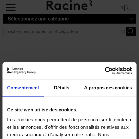
Aller au contenu principal
0
Sélectionnez une catégorie
Résultats de recherche ''
2 résultats
Personal Branding like a
PRO
(EN)
Consentement
Détails
À propos des cookies
Clo Willaerts
Couverture souple
2026
253
€
34,
99
Ce site web utilise des cookies.
Les cookies nous permettent de personnaliser le contenu
et les annonces, d'offrir des fonctionnalités relatives aux
médias sociaux et d'analyser notre trafic. Nous