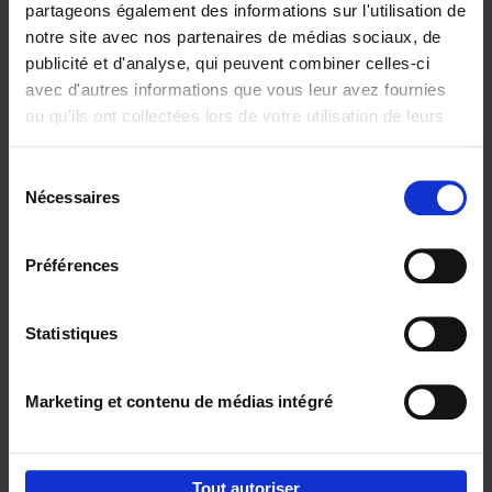
partageons également des informations sur l'utilisation de
notre site avec nos partenaires de médias sociaux, de
Ajouter au panier
publicité et d'analyse, qui peuvent combiner celles-ci
avec d'autres informations que vous leur avez fournies
Content Marketing like a
ou qu'ils ont collectées lors de votre utilisation de leurs
PRO
(EN)
services.
Clo Willaerts
Couverture souple
2023
352
Sélection
Nécessaires
du
€
37,
50
consentement
Préférences
Statistiques
Ajouter au panier
Marketing et contenu de médias intégré
Envie de bonnes idées de lecture, de
réductions, d’actions et d’inspiration ?
Tout autoriser