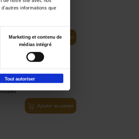
on de notre site avec nos
 d'autres informations que
€
35,
50
Marketing et contenu de
Ajouter au panier
médias intégré
Tout autoriser
€
34,
99
inciples
Ajouter au panier