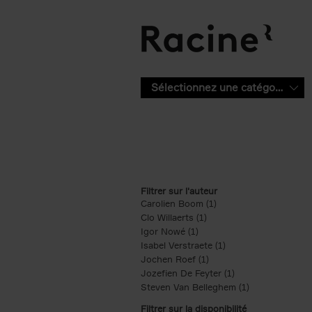
Aller au contenu principal
Sélectionnez une catégorie
Filtrer sur l'auteur
Carolien Boom (1)
Apply Carolien Boom fi
Clo Willaerts (1)
Apply Clo Willaerts filter
Igor Nowé (1)
Apply Igor Nowé filter
Isabel Verstraete (1)
Apply Isabel Verstrae
Jochen Roef (1)
Apply Jochen Roef filte
Jozefien De Feyter (1)
Apply Jozefien De 
Steven Van Belleghem (1)
Apply Steven V
Filtrer sur la disponibilité