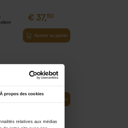
€
37,
50
)
ellent
Ajouter au panier
iness
€
29,
99
(EN)
tal world
À propos des cookies
Ajouter au panier
nnalités relatives aux médias