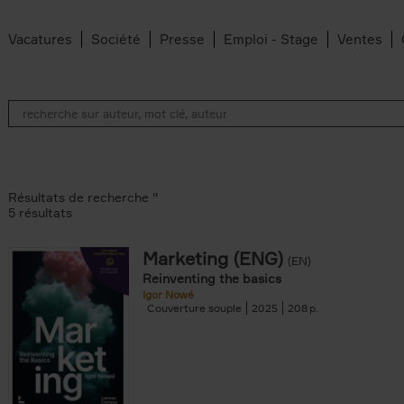
Vacatures
Société
Presse
Emploi - Stage
Ventes
Résultats de recherche ''
5 résultats
Marketing (ENG)
(EN)
lter
Reinventing the basics
Igor Nowé
Couverture souple
2025
208
te filter
r
Feyter filter
an Belleghem filter