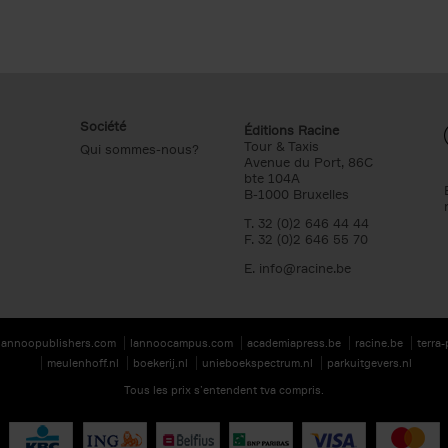
Société
Éditions Racine
Tour & Taxis
Qui sommes-nous?
Avenue du Port, 86C
bte 104A
B-1000 Bruxelles
T. 32 (0)2 646 44 44
F. 32 (0)2 646 55 70
E.
info@racine.be
lannoopublishers.com
lannoocampus.com
academiapress.be
racine.be
terra
meulenhoff.nl
boekerij.nl
unieboekspectrum.nl
parkuitgevers.nl
Tous les prix s’entendent tva compris.