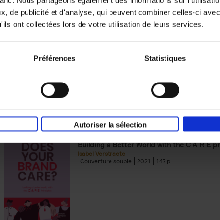
rafic. Nous partageons également des informations sur l'utilisati
, de publicité et d'analyse, qui peuvent combiner celles-ci avec
Digital marketing like a PRO -
ils ont collectées lors de votre utilisation de leurs services.
completely revised edition
(EN)
Prepare. Run. Optimize.
Clo Willaerts
Préférences
Statistiques
Couverture souple
2022
226
Autoriser la sélection
Does Your Brand Care?
(EN)
Building a Better World with the C A R E pr
Isabel Verstraete
Couverture souple
2021
147