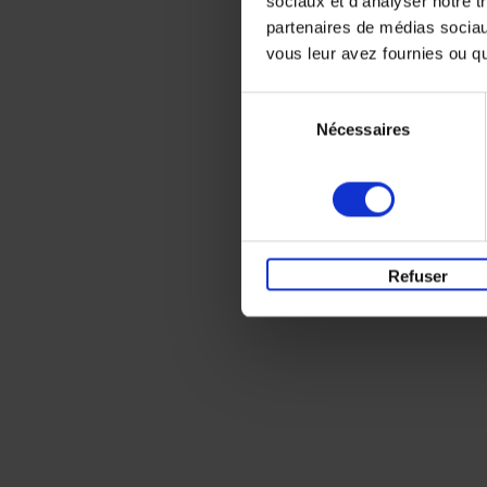
sociaux et d'analyser notre t
partenaires de médias sociaux
vous leur avez fournies ou qu'
Sélection
Nécessaires
du
consentement
Refuser