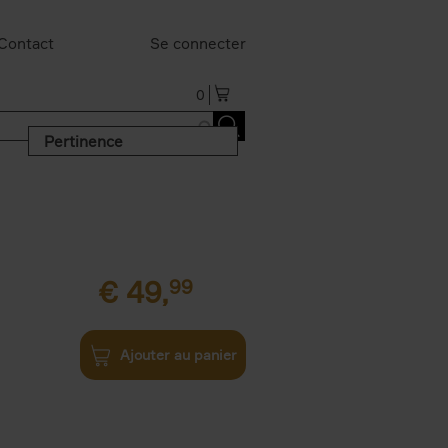
Contact
Se connecter
0
Pertinence
€
49,
99
Ajouter au panier