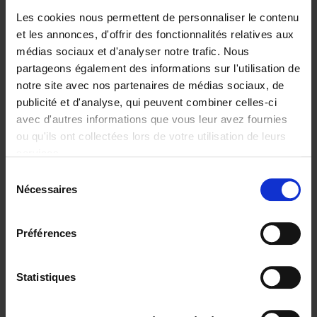
9789020927443.PDF
9789020927443.PDF
Les cookies nous permettent de personnaliser le contenu
et les annonces, d'offrir des fonctionnalités relatives aux
Ajouter au panier
médias sociaux et d'analyser notre trafic. Nous
partageons également des informations sur l'utilisation de
notre site avec nos partenaires de médias sociaux, de
Disponibilité :
Disponible
publicité et d'analyse, qui peuvent combiner celles-ci
Librairie
E-book
iBookstore
avec d'autres informations que vous leur avez fournies
Auteur Hans Smellinckx over zijn boek '100 dagen
ou qu'ils ont collectées lors de votre utilisation de leurs
om je stempel te drukken als CEO'
services.
Sélection
Nécessaires
du
consentement
Préférences
Statistiques