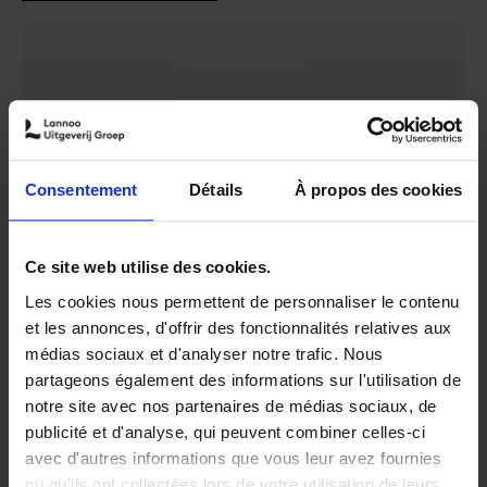
Veuillez me prévenir dès que l’article sera disponible.
Consentement
Détails
À propos des cookies
Ce site web utilise des cookies.
Disponibilité :
Temporairement en rupture de stock
Les cookies nous permettent de personnaliser le contenu
Librairie
et les annonces, d'offrir des fonctionnalités relatives aux
médias sociaux et d'analyser notre trafic. Nous
partageons également des informations sur l'utilisation de
notre site avec nos partenaires de médias sociaux, de
publicité et d'analyse, qui peuvent combiner celles-ci
Product details
avec d'autres informations que vous leur avez fournies
ou qu'ils ont collectées lors de votre utilisation de leurs