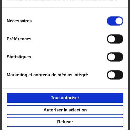
services.
Envie de bonnes idées de lecture, de
Sélection
réductions, d’actions et d’inspiration ?
Nécessaires
du
consentement
Préférences
Service clients
Frais de livraison
Droit de retour
Statistiques
Privacy & cookies
Conditions générales
Part of
Lannoo Publishing Group
Marketing et contenu de médias intégré
Tous les prix s’entendent tva compris.
Tout autoriser
Autoriser la sélection
Refuser