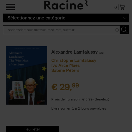
Aller au contenu principal
0
Sélectionnez une catégorie
Alexandre Lamfalussy
(EN)
Christophe Lamfalussy
Ivo Alice Maes
Sabine Péters
€
29,
99
Frais de livraison : € 3,99 (Benelux)
Livraison en 1 à 2 jours ouvrables
9789401417181.PDF
9789401417181.PDF