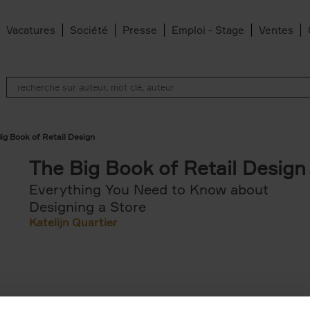
Vacatures
Société
Presse
Emploi - Stage
Ventes
ig Book of Retail Design
The Big Book of Retail Design
Everything You Need to Know about
Designing a Store
Katelijn Quartier