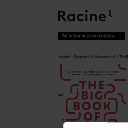
Aller au contenu principal
Sélectionnez une catégorie
Accueil
Économie & Management
The B