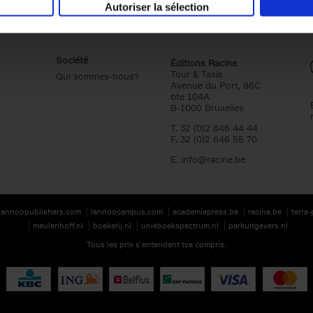
Autoriser la sélection
Société
Éditions Racine
Tour & Taxis
Qui sommes-nous?
Avenue du Port, 86C
bte 104A
B-1000 Bruxelles
T. 32 (0)2 646 44 44
F. 32 (0)2 646 55 70
E.
info@racine.be
lannoopublishers.com
lannoocampus.com
academiapress.be
racine.be
terra
meulenhoff.nl
boekerij.nl
unieboekspectrum.nl
parkuitgevers.nl
Tous les prix s’entendent tva compris.