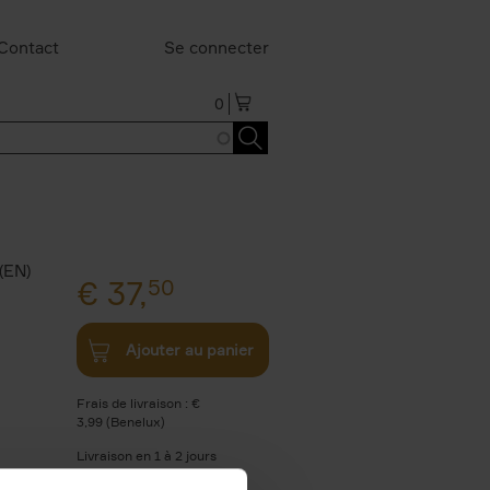
Contact
Se connecter
0
(EN)
€
37,
50
Ajouter au panier
Frais de livraison : €
3,99 (Benelux)
Livraison en 1 à 2 jours
ouvrables