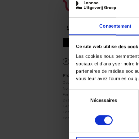
Consentement
9789401490436.PDF
9789401490436.PDF
Ce site web utilise des cook
Les cookies nous permettent d
sociaux et d'analyser notre t
partenaires de médias sociaux
Product details
vous leur avez fournies ou qu'
Couverture:
Couverture souple
Nombre de pages:
288
Sélection
Format:
245x175
Date de parution:
03/07/2023
Nécessaires
du
EAN:
9789401490436
consentement
Editeur:
LannooCampus
Edition:
2