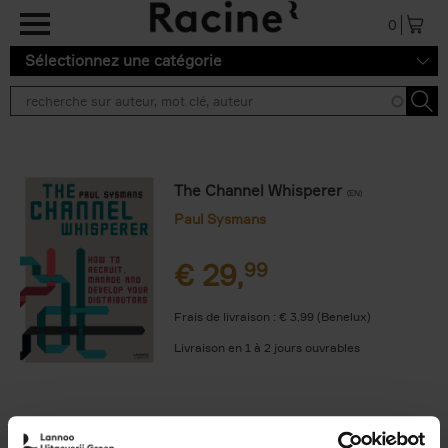
Aller au contenu principal
0
Sélectionnez une catégorie
The Channel Whisperer
(EN)
Paul Sysmans
€
29,
99
Frais de livraison : € 3,99 (Benelux)
Livraison en 1 à 2 jours ouvrables
9789401450478.PDF
9789401450478.PDF