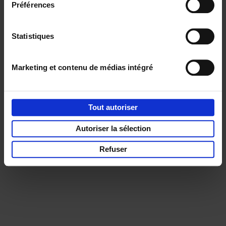
Préférences
Service clients
Frais de livraison
Droit de retour
Privacy & cookies
Conditions générales
Statistiques
Part of
Lannoo Publishing Group
Tous les prix s’entendent tva compris.
Marketing et contenu de médias intégré
Tout autoriser
Autoriser la sélection
Refuser