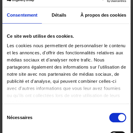
Ajouter au panier
Consentement
Détails
À propos des cookies
Disponibilité :
Disponible
Ce site web utilise des cookies.
Librairie
E-book
iBookstore
Les cookies nous permettent de personnaliser le contenu
et les annonces, d'offrir des fonctionnalités relatives aux
médias sociaux et d'analyser notre trafic. Nous
partageons également des informations sur l'utilisation de
Product details
notre site avec nos partenaires de médias sociaux, de
publicité et d'analyse, qui peuvent combiner celles-ci
avec d'autres informations que vous leur avez fournies
ou qu'ils ont collectées lors de votre utilisation de leurs
Envie de bonnes idées de lecture, de
réductions, d’actions et d’inspiration ?
services.
Sélection
Nécessaires
du
consentement