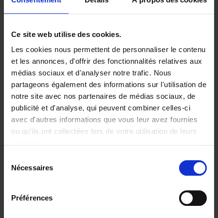
Livraison en 1 à 2 jours ouvrables
Ce site web utilise des cookies.
Les cookies nous permettent de personnaliser le contenu
9789020993486.PDF
9789020993486.PDF
et les annonces, d'offrir des fonctionnalités relatives aux
médias sociaux et d'analyser notre trafic. Nous
Ajouter au panier
partageons également des informations sur l'utilisation de
notre site avec nos partenaires de médias sociaux, de
publicité et d'analyse, qui peuvent combiner celles-ci
Disponibilité :
Disponible
avec d'autres informations que vous leur avez fournies
Librairie
E-book
iBookstore
ou qu'ils ont collectées lors de votre utilisation de leurs
services.
Sélection
Nécessaires
du
Product details
consentement
Préférences
Envie de bonnes idées de lecture, de