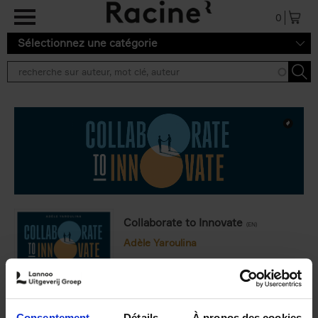
Aller au contenu principal
0
Sélectionnez une catégorie
Collaborate to Innovate
(EN)
Adèle Yaroulina
€
34,
99
Frais de livraison : € 3,99 (Benelux)
Consentement
Détails
À propos des cookies