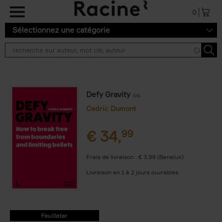
Aller au contenu principal
0
Sélectionnez une catégorie
Defy Gravity
(EN)
Cedric Dumont
€
34,
99
Frais de livraison : € 3,99 (Benelux)
Livraison en 1 à 2 jours ouvrables
9789020986761.PDF
9789020986761.PDF