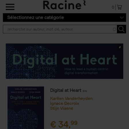
Aller au contenu principal
0
Sélectionnez une catégorie
Digital at Heart
(EN)
Karlien Vanderheyden
Ignace Decroix
Stijn Viaene
€
34,
99