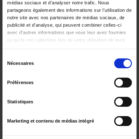
médias sociaux et d'analyser notre trafic. Nous
partageons également des informations sur l'utilisation de
notre site avec nos partenaires de médias sociaux, de
publicité et d'analyse, qui peuvent combiner celles-ci
avec d'autres informations que vous leur avez fournies
ou qu'ils ont collectées lors de votre utilisation de leurs
services.
Sélection
Nécessaires
The Digital
du
Leadership
consentement
Practice Test
(EN)
Préférences
Stijn Viaene
€
34,
99
Statistiques
Envie de bonnes idées de lecture, de
réductions, d’actions et d’inspiration ?
Marketing et contenu de médias intégré