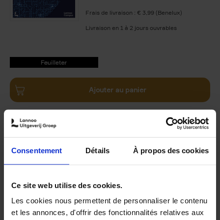
Frais de livraison : € 3,99 (Benelux)
Livraison en 1 à 2 jours ouvrables
9789401487740.PDF
9789401487740.PDF
Ajouter au panier
Disponibilité :
Disponible
Librairie
E-book
Consentement
Détails
À propos des cookies
Ce site web utilise des cookies.
Product details
Les cookies nous permettent de personnaliser le contenu
Du même auteur
et les annonces, d'offrir des fonctionnalités relatives aux