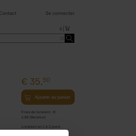
Contact
Se connecter
0
€
35,
50
Ajouter au panier
Frais de livraison : €
3,99 (Benelux)
Livraison en 1 à 2 jours
ouvrables