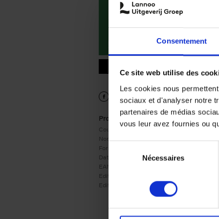
Consentement
9789401490757.PDF
9789401490757.PDF
Ce site web utilise des cook
Les cookies nous permettent d
sociaux et d'analyser notre t
partenaires de médias sociaux
Product details
vous leur avez fournies ou qu'
Couverture:
Couverture souple
Nombre de pages:
226
Sélection
Format:
245x175
Date de parution:
24/10/2022
Nécessaires
du
EAN:
9789401490757
consentement
Editeur:
LannooCampus
Edition:
1