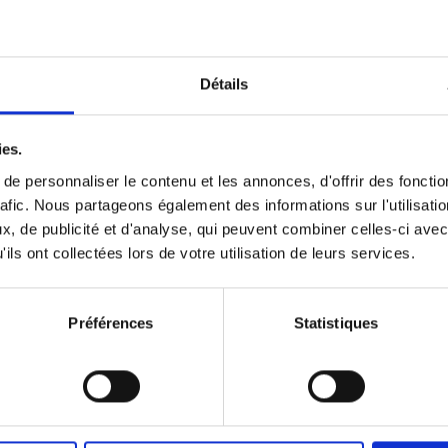
Détails
ies.
e personnaliser le contenu et les annonces, d'offrir des fonctio
Personal
Content
rafic. Nous partageons également des informations sur l'utilisati
Branding like a
Marketing like a
, de publicité et d'analyse, qui peuvent combiner celles-ci avec
PRO
PRO
(EN)
(EN)
ils ont collectées lors de votre utilisation de leurs services.
Clo Willaerts
Clo Willaerts
€
34,
99
€
37,
50
Préférences
Statistiques