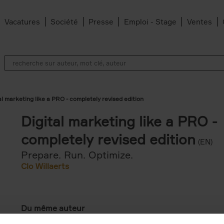
Vacatures
Société
Presse
Emploi - Stage
Ventes
al marketing like a PRO - completely revised edition
Digital marketing like a PRO -
completely revised edition
(EN)
Prepare. Run. Optimize.
Clo Willaerts
Du même auteur