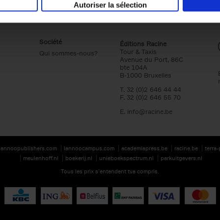
Autoriser la sélection
Société
Éditions Racine
Tour & Taxis
Qui sommes-nous?
Avenue du Port, 86C
bte 104A
B-1000 Bruxelles
T. 32 (0)2 646 44 44
F. 32 (0)2 646 55 70
E.
info@racine.be
lannoopublishers.com
lannoocampus.com
academiapress.be
racine.be
terra
meulenhoff.nl
boekerij.nl
unieboekspectrum.nl
parkuitgevers.nl
Tous les prix s’entendent tva compris.