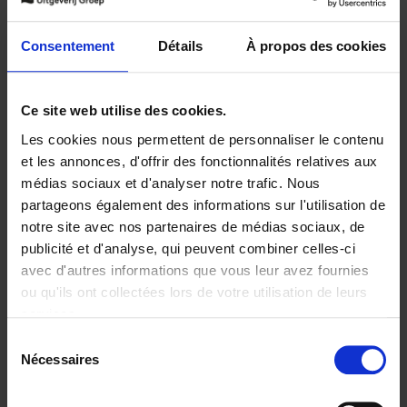
Ajouter au panier
Consentement
Détails
À propos des cookies
Disponibilité :
Disponible
Ce site web utilise des cookies.
Librairie
E-book
iBookstore
Les cookies nous permettent de personnaliser le contenu
et les annonces, d'offrir des fonctionnalités relatives aux
médias sociaux et d'analyser notre trafic. Nous
partageons également des informations sur l'utilisation de
Product details
notre site avec nos partenaires de médias sociaux, de
publicité et d'analyse, qui peuvent combiner celles-ci
avec d'autres informations que vous leur avez fournies
ou qu'ils ont collectées lors de votre utilisation de leurs
Envie de bonnes idées de lecture, de
réductions, d’actions et d’inspiration ?
services.
Sélection
Nécessaires
du
consentement