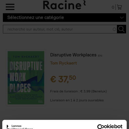
Aller au contenu principal
0
Sélectionnez une catégorie
Disruptive Workplaces
(EN)
Tom Ryckaert
€
37,
50
Frais de livraison : € 3,99 (Benelux)
Livraison en 1 à 2 jours ouvrables
9789401405393.PDF
9789401405393.PDF