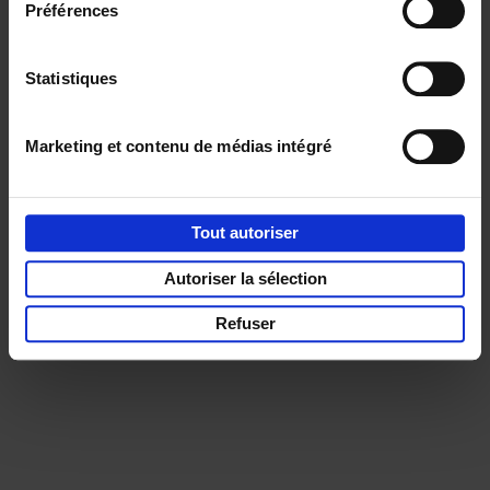
Préférences
Service clients
Frais de livraison
Droit de retour
Privacy & cookies
Conditions générales
Statistiques
Part of
Lannoo Publishing Group
Tous les prix s’entendent tva compris.
Marketing et contenu de médias intégré
Tout autoriser
Autoriser la sélection
Refuser