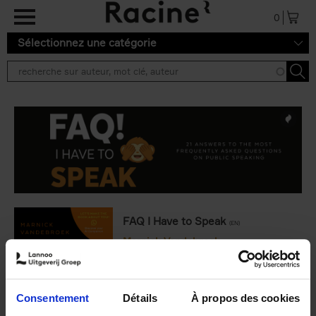
Aller au contenu principal
0
Sélectionnez une catégorie
FAQ I Have to Speak
(EN)
Marnick Vandebroek
€
34,
99
Consentement
Détails
À propos des cookies
Frais de livraison : € 3,99 (Benelux)