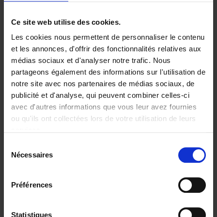
Livraison en 1 à 2 jours ouvrables
Ce site web utilise des cookies.
Les cookies nous permettent de personnaliser le contenu
et les annonces, d'offrir des fonctionnalités relatives aux
9789020936308.PDF
9789020936308.PDF
médias sociaux et d'analyser notre trafic. Nous
partageons également des informations sur l'utilisation de
Ajouter au panier
notre site avec nos partenaires de médias sociaux, de
publicité et d'analyse, qui peuvent combiner celles-ci
avec d'autres informations que vous leur avez fournies
Disponibilité :
Disponible
ou qu'ils ont collectées lors de votre utilisation de leurs
Librairie
E-book
iBookstore
services.
FAQ! I wrote the book that is going to put me out of
Sélection
business
Nécessaires
du
consentement
Préférences
Statistiques