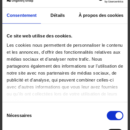
Frais de livraison : € 3,99 (Benelux)
Consentement
Détails
À propos des cookies
Livraison en 1 à 2 jours ouvrables
9789401474801.PDF
9789401474801.PDF
Ce site web utilise des cookies.
Les cookies nous permettent de personnaliser le contenu
Disponibilité :
Beschikbaar als POD
et les annonces, d'offrir des fonctionnalités relatives aux
médias sociaux et d'analyser notre trafic. Nous
partageons également des informations sur l'utilisation de
notre site avec nos partenaires de médias sociaux, de
publicité et d'analyse, qui peuvent combiner celles-ci
Product details
avec d'autres informations que vous leur avez fournies
ou qu'ils ont collectées lors de votre utilisation de leurs
services.
Sélection
Envie de bonnes idées de lecture, de
réductions, d’actions et d’inspiration ?
Nécessaires
du
consentement