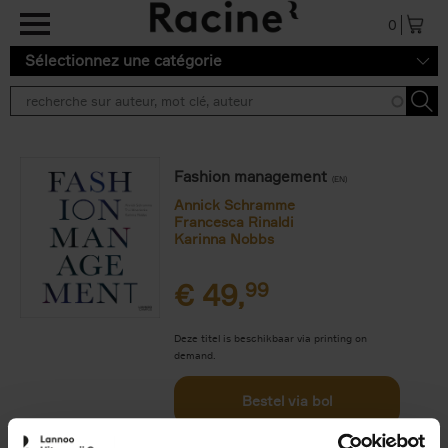
Aller au contenu principal
0
Sélectionnez une catégorie
Fashion management
(EN)
Annick Schramme
Francesca Rinaldi
Karinna Nobbs
€
49,
99
Deze titel is beschikbaar via printing on
demand.
Bestel via bol