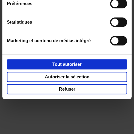
Préférences
Statistiques
Service clients
Frais de livraison
Droit de retour
Privacy & cookies
Conditions générales
Marketing et contenu de médias intégré
Part of
Lannoo Publishing Group
Tous les prix s’entendent tva compris.
Tout autoriser
Autoriser la sélection
Refuser