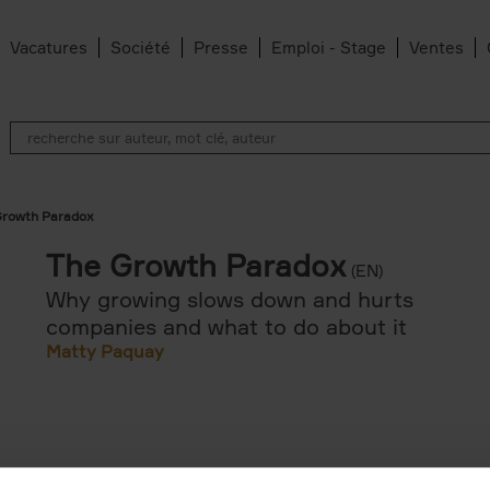
Vacatures
Société
Presse
Emploi - Stage
Ventes
Growth Paradox
The Growth Paradox
(EN)
Why growing slows down and hurts
companies and what to do about it
Matty Paquay