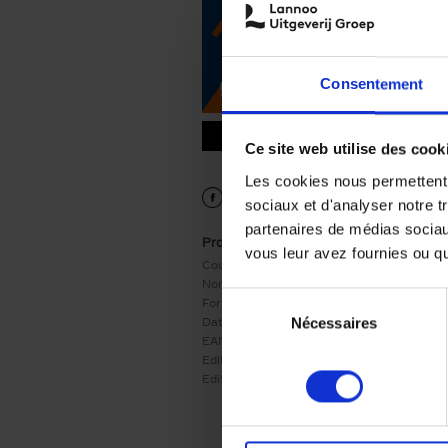
Consentement
9789401407212.PDF
9789401407212.PDF
Ce site web utilise des cook
Les cookies nous permettent d
sociaux et d'analyser notre t
partenaires de médias sociaux
Product details
vous leur avez fournies ou qu'
Couverture:
Couverture souple
Nombre de pages:
248
Sélection
Format:
0x0
Date de parution:
30/04/2024
Nécessaires
du
EAN:
9789401407212
consentement
Editeur:
LannooCampus
Edition:
1