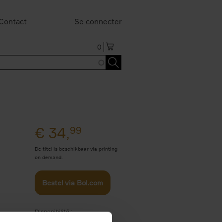
Contact
Se connecter
0
€
34,
99
De titel is beschikbaar via printing
on demand.
Bestel via Bol.com
Disponibilité :
Beschikbaar als POD