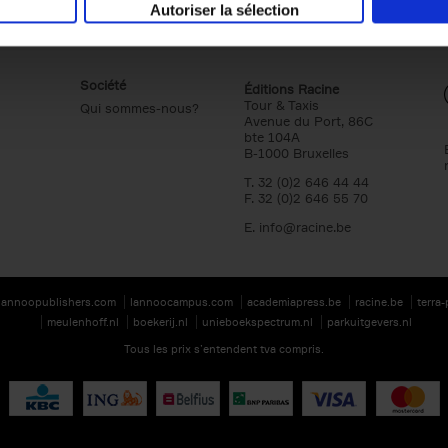
Autoriser la sélection
Société
Éditions Racine
Tour & Taxis
Qui sommes-nous?
Avenue du Port, 86C
bte 104A
B-1000 Bruxelles
T. 32 (0)2 646 44 44
F. 32 (0)2 646 55 70
E.
info@racine.be
lannoopublishers.com
lannoocampus.com
academiapress.be
racine.be
terra
meulenhoff.nl
boekerij.nl
unieboekspectrum.nl
parkuitgevers.nl
Tous les prix s’entendent tva compris.