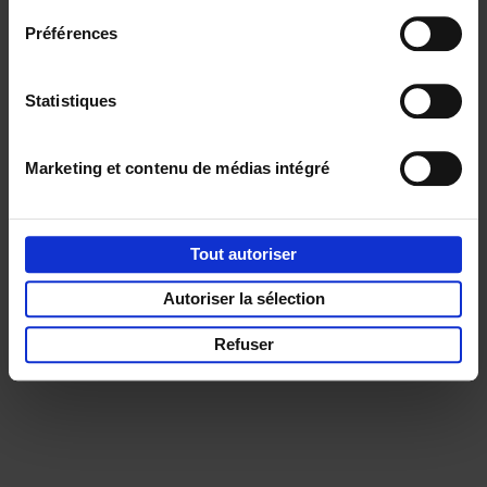
Préférences
Service clients
Frais de livraison
Droit de retour
Privacy & cookies
Conditions générales
Statistiques
Part of
Lannoo Publishing Group
Marketing et contenu de médias intégré
Tous les prix s’entendent tva compris.
Tout autoriser
Autoriser la sélection
Refuser