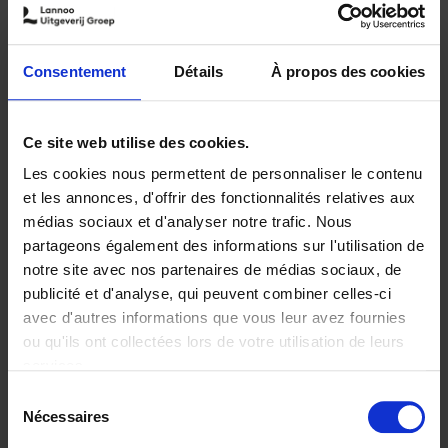
9789401469975.PDF
9789401469975.PDF
Consentement
Détails
À propos des cookies
Ajouter au panier
Disponibilité :
Disponible
Ce site web utilise des cookies.
Librairie
E-book
iBookstore
Les cookies nous permettent de personnaliser le contenu
et les annonces, d'offrir des fonctionnalités relatives aux
médias sociaux et d'analyser notre trafic. Nous
partageons également des informations sur l'utilisation de
notre site avec nos partenaires de médias sociaux, de
Product details
publicité et d'analyse, qui peuvent combiner celles-ci
avec d'autres informations que vous leur avez fournies
ou qu'ils ont collectées lors de votre utilisation de leurs
Envie de bonnes idées de lecture, de
services.
réductions, d’actions et d’inspiration ?
Sélection
Nécessaires
du
consentement