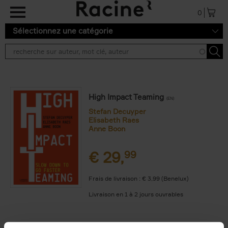
Aller au contenu principal
0
Sélectionnez une catégorie
High Impact Teaming
(EN)
Stefan Decuyper
Elisabeth Raes
Anne Boon
€
29,
99
Frais de livraison : € 3,99 (Benelux)
Livraison en 1 à 2 jours ouvrables