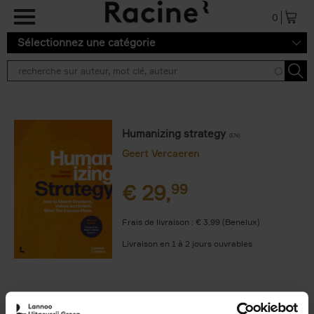
Aller au contenu principal
0
Sélectionnez une catégorie
Humanizing strategy
(EN)
Geert Vercaeren
€
29,
99
Frais de livraison : € 3,99 (Benelux)
Livraison en 1 à 2 jours ouvrables
9789401474993.PDF
9789401474993.PDF