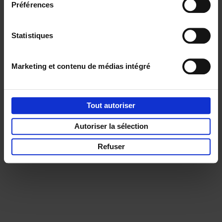
Préférences
Service clients
Frais de livraison
Droit de retour
Privacy & cookies
Conditions générales
Statistiques
Part of
Lannoo Publishing Group
Tous les prix s’entendent tva compris.
Marketing et contenu de médias intégré
Tout autoriser
Autoriser la sélection
Refuser