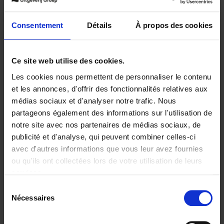
Ajouter au panier
Consentement
Détails
À propos des cookies
Disponibilité :
Disponible
Ce site web utilise des cookies.
Librairie
E-book
iBookstore
Les cookies nous permettent de personnaliser le contenu
et les annonces, d'offrir des fonctionnalités relatives aux
médias sociaux et d'analyser notre trafic. Nous
partageons également des informations sur l'utilisation de
Product details
notre site avec nos partenaires de médias sociaux, de
publicité et d'analyse, qui peuvent combiner celles-ci
avec d'autres informations que vous leur avez fournies
ou qu'ils ont collectées lors de votre utilisation de leurs
Envie de bonnes idées de lecture, de
réductions, d’actions et d’inspiration ?
services.
Sélection
Nécessaires
du
consentement