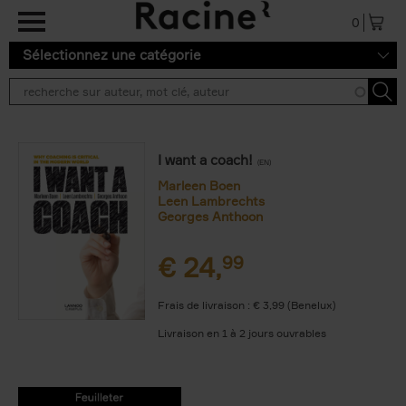
Aller au contenu principal
0
Sélectionnez une catégorie
I want a coach!
(EN)
Marleen Boen
Leen Lambrechts
Georges Anthoon
€
24,
99
Frais de livraison : € 3,99 (Benelux)
Livraison en 1 à 2 jours ouvrables
9789401411097.PDF
9789401411097.PDF