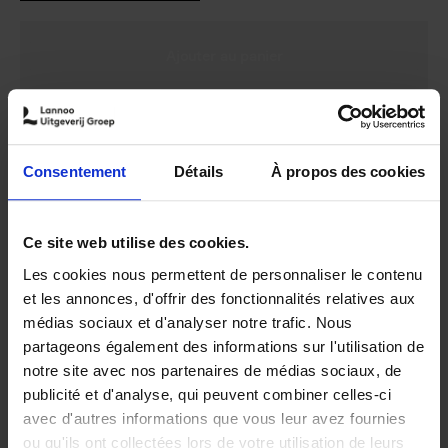
Veuillez me prévenir dès que l’article sera disponible.
Consentement
Détails
À propos des cookies
Ce site web utilise des cookies.
Disponibilité :
Temporairement en rupture de stock
Les cookies nous permettent de personnaliser le contenu
Librairie
E-book
et les annonces, d'offrir des fonctionnalités relatives aux
médias sociaux et d'analyser notre trafic. Nous
partageons également des informations sur l'utilisation de
notre site avec nos partenaires de médias sociaux, de
publicité et d'analyse, qui peuvent combiner celles-ci
Product details
avec d'autres informations que vous leur avez fournies
ou qu'ils ont collectées lors de votre utilisation de leurs