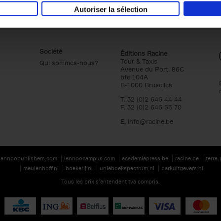
Autoriser la sélection
Société
Éditions Racine
Tour & Taxis
Qui sommes-nous?
Avenue du Port, 86C
bte 104A
B-1000 Bruxelles
T. 32 (0)2 646 44 44
F. 32 (0)2 646 55 70
E.
info@racine.be
lannoopublishers.com
lannoocampus.com
academiapress.be
racine.be
terra
meulenhoff.nl
boekerij.nl
unieboekspectrum.nl
parkuitgevers.nl
Tous les prix s’entendent tva compris.