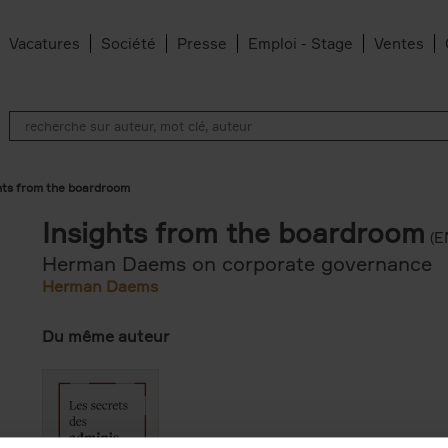
Vacatures
Société
Presse
Emploi - Stage
Ventes
hts from the boardroom
Insights from the boardroom
(E
Herman Daems on corporate governance
Herman Daems
Du même auteur