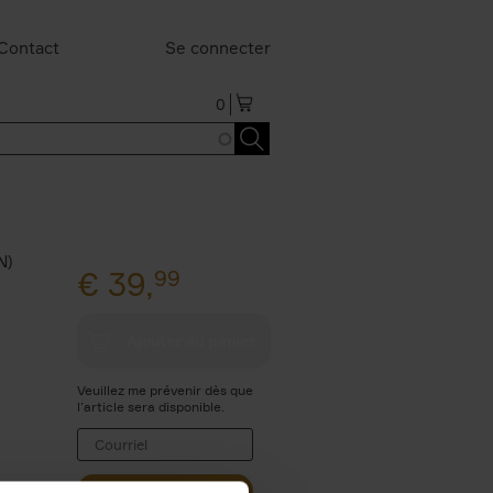
Contact
Se connecter
0
N)
€
39,
99
Veuillez me prévenir dès que
l’article sera disponible.