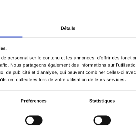
Détails
Les secrets des
administrateurs
Herman Daems
ies.
€
39,
99
e personnaliser le contenu et les annonces, d'offrir des fonctio
rafic. Nous partageons également des informations sur l'utilisati
, de publicité et d'analyse, qui peuvent combiner celles-ci avec
ils ont collectées lors de votre utilisation de leurs services.
Préférences
Statistiques