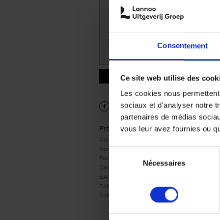
Consentement
9789401463829.PDF
Ce site web utilise des cook
9789401463829.PDF
Les cookies nous permettent d
sociaux et d'analyser notre t
partenaires de médias sociaux
Product details
vous leur avez fournies ou qu'
Couverture:
Couverture cartonnée
Nombre de pages:
240
Sélection
Format:
240x160
Nécessaires
du
Date de parution:
06/02/2020
consentement
EAN:
9789401463829
Editeur:
LannooCampus
Edition:
1