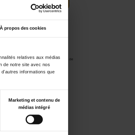
Frais de livraison : €
À propos des cookies
3,99 (Benelux)
Livraison en 1 à 2 jours
ouvrables
Disponibilité :
nnalités relatives aux médias
Temporairement en rupture de
stock
on de notre site avec nos
 d'autres informations que
Librairie
Marketing et contenu de
médias intégré