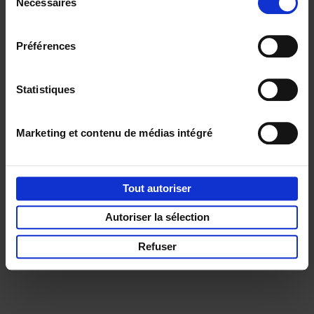
Nécessaires
du
réductions, d’actions et d’inspiration ?
consentement
Préférences
Statistiques
Service clients
Frais de livraison
Droit de retour
Privacy & cookies
Conditions générales
Marketing et contenu de médias intégré
Part of
Lannoo Publishing Group
Tous les prix s’entendent tva compris.
Tout autoriser
Autoriser la sélection
Refuser