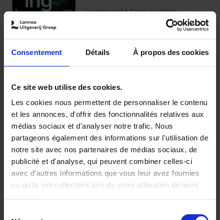
Livraison en 1 à 2 jours ouvrables
9789020934052.PDF
Consentement
Détails
À propos des cookies
9789020934052.PDF
Ajouter au panier
Ce site web utilise des cookies.
Les cookies nous permettent de personnaliser le contenu
Disponibilité :
Disponible
et les annonces, d'offrir des fonctionnalités relatives aux
Librairie
E-book
iBookstore
médias sociaux et d'analyser notre trafic. Nous
partageons également des informations sur l'utilisation de
notre site avec nos partenaires de médias sociaux, de
publicité et d'analyse, qui peuvent combiner celles-ci
avec d'autres informations que vous leur avez fournies
Product details
ou qu'ils ont collectées lors de votre utilisation de leurs
services.
Sélection
Envie de bonnes idées de lecture, de