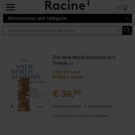
Aller au contenu principal
0
Sélectionnez une catégorie
The New World Economy in 5
Trends
(EN)
Koen De Leus
Philippe Gijsels
€
39,
99
Frais de livraison : € 3,99 (Benelux)
Livraison en 1 à 2 jours ouvrables