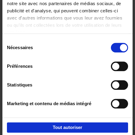
notre site avec nos partenaires de médias sociaux, de
publicité et d'analyse, qui peuvent combiner celles-ci
avec d'autres informations que vous leur avez fournies
ou qu'ils ont collectées lors de votre utilisation de leurs
Les 5 tendances
services.
de la nouvelle
Sélection
économie
Nécessaires
mondiale
du
Koen De Leus
consentement
Philippe Gijsels
€
39,
99
Préférences
Statistiques
Envie de bonnes idées de lecture, de
réductions, d’actions et d’inspiration ?
Marketing et contenu de médias intégré
Tout autoriser
Service clients
Frais de livraison
Droit de retour