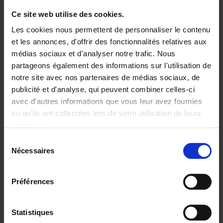
Ce site web utilise des cookies.
Ajouter au panier
Les cookies nous permettent de personnaliser le contenu
et les annonces, d'offrir des fonctionnalités relatives aux
Disponibilité :
Disponible
médias sociaux et d'analyser notre trafic. Nous
partageons également des informations sur l'utilisation de
Librairie
E-book
iBookstore
notre site avec nos partenaires de médias sociaux, de
publicité et d'analyse, qui peuvent combiner celles-ci
avec d'autres informations que vous leur avez fournies
ou qu'ils ont collectées lors de votre utilisation de leurs
Product details
services.
Du même auteur
Sélection
Nécessaires
du
consentement
Préférences
Statistiques