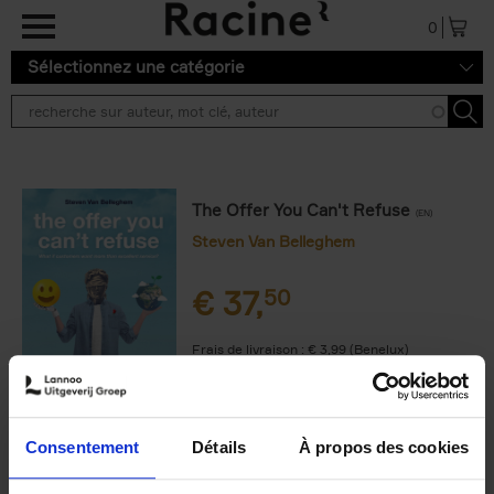
Aller au contenu principal
0
Sélectionnez une catégorie
The Offer You Can't Refuse
(EN)
Steven Van Belleghem
€
37,
50
Frais de livraison : € 3,99 (Benelux)
Livraison en 1 à 2 jours ouvrables
Consentement
Détails
À propos des cookies
9789401470353.PDF
9789401470353.PDF