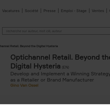
Vacatures
Société
Presse
Emploi - Stage
Ventes
hannel Retail. Beyond the Digital Hysteria
Optichannel Retail. Beyond th
Digital Hysteria
(EN)
Develop and Implement a Winning Strateg
as a Retailer or Brand Manufacturer
Gino Van Ossel