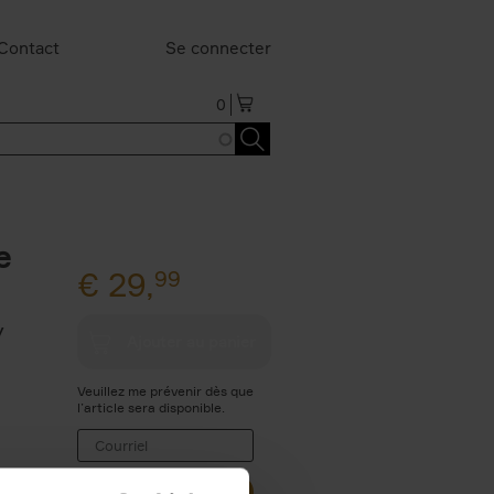
Contact
Se connecter
0
e
€
29,
99
y
Veuillez me prévenir dès que
l’article sera disponible.