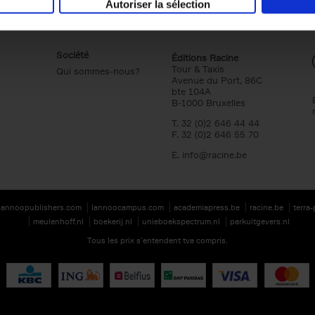
Autoriser la sélection
Société
Éditions Racine
Tour & Taxis
Qui sommes-nous?
Avenue du Port, 86C
bte 104A
B-1000 Bruxelles
T. 32 (0)2 646 44 44
F. 32 (0)2 646 55 70
E.
info@racine.be
lannoopublishers.com
lannoocampus.com
academiapress.be
racine.be
terra
meulenhoff.nl
boekerij.nl
unieboekspectrum.nl
parkuitgevers.nl
Tous les prix s’entendent tva compris.