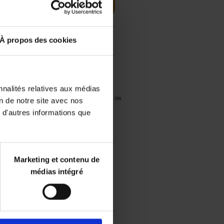
Frais de livraison : €
À propos des cookies
3,99 (Benelux)
Livraison en 1 à 2 jours
ouvrables
nnalités relatives aux médias
Disponibilité :
Temporairement en rupture de
on de notre site avec nos
stock
 d'autres informations que
Librairie
Marketing et contenu de
médias intégré