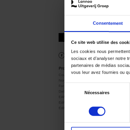
Consentement
9789401459501.PDF
9789401459501.PDF
Ce site web utilise des cook
Les cookies nous permettent d
sociaux et d'analyser notre t
partenaires de médias sociaux
Product details
vous leur avez fournies ou qu'
Couverture:
Autre finition
Nombre de pages:
350
Sélection
Format:
250x180
Date de parution:
02/04/2019
Nécessaires
du
EAN:
9789401459501
consentement
Editeur:
LannooCampus
Edition:
1