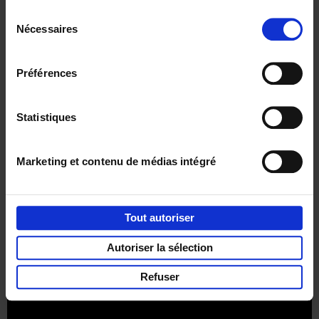
Sélection
Nécessaires
du
consentement
Préférences
Envie de bonnes idées de lecture, de
réductions, d’actions et d’inspiration ?
Statistiques
Marketing et contenu de médias intégré
Service clients
Frais de livraison
Droit de retour
Privacy & cookies
Conditions générales
Tout autoriser
Part of
Lannoo Publishing Group
Autoriser la sélection
Tous les prix s’entendent tva compris.
Refuser