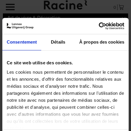
Aller au contenu principal
0
Art de vivre & Décoration
Consentement
Détails
À propos des cookies
Ce site web utilise des cookies.
Les cookies nous permettent de personnaliser le contenu
et les annonces, d'offrir des fonctionnalités relatives aux
médias sociaux et d'analyser notre trafic. Nous
partageons également des informations sur l'utilisation de
notre site avec nos partenaires de médias sociaux, de
publicité et d'analyse, qui peuvent combiner celles-ci
avec d'autres informations que vous leur avez fournies
ou qu'ils ont collectées lors de votre utilisation de leurs
Prinses Märtha Louise
services.