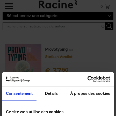
Aller au contenu principal
0
Sélectionnez une catégorie
Provotyping
(EN)
Stefaan Vandist
€
37,
50
Frais de livraison : € 3,99 (Benelux)
Livraison en 1 à 2 jours ouvrables
Consentement
Détails
À propos des cookies
9789401429412.PDF
Ce site web utilise des cookies.
9789401429412.PDF