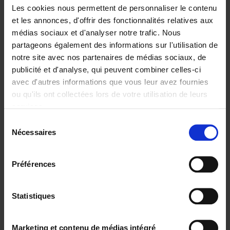
Les cookies nous permettent de personnaliser le contenu
et les annonces, d'offrir des fonctionnalités relatives aux
Ajouter au panier
médias sociaux et d'analyser notre trafic. Nous
partageons également des informations sur l'utilisation de
Disponibilité :
Disponible
notre site avec nos partenaires de médias sociaux, de
Librairie
E-book
iBookstore
publicité et d'analyse, qui peuvent combiner celles-ci
Provotyping (Stefaan Vandist): management boek
avec d'autres informations que vous leur avez fournies
van het jaar
ou qu'ils ont collectées lors de votre utilisation de leurs
services.
Sélection
Nécessaires
du
consentement
Préférences
Statistiques
Marketing et contenu de médias intégré