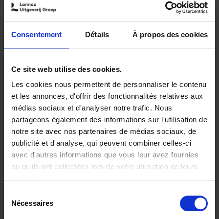
Samuël Leistedt
Consentement
Détails
À propos des cookies
Samuël Leistedt est expert psychiatre et professeur à l’UMons
et l’Université Libre de Bruxelles. Expert judiciaire en Belgique
Ce site web utilise des cookies.
et à l’étranger, il est aussi un passionné de cinéma, de
littérature et de chiens. Il est l’auteur de plusieurs ouvrages.
Les cookies nous permettent de personnaliser le contenu
et les annonces, d'offrir des fonctionnalités relatives aux
Du même auteur
médias sociaux et d'analyser notre trafic. Nous
partageons également des informations sur l'utilisation de
notre site avec nos partenaires de médias sociaux, de
publicité et d'analyse, qui peuvent combiner celles-ci
avec d'autres informations que vous leur avez fournies
ou qu'ils ont collectées lors de votre utilisation de leurs
services.
Sélection
Nécessaires
du
consentement
Anatomie du crime
Les méchants du