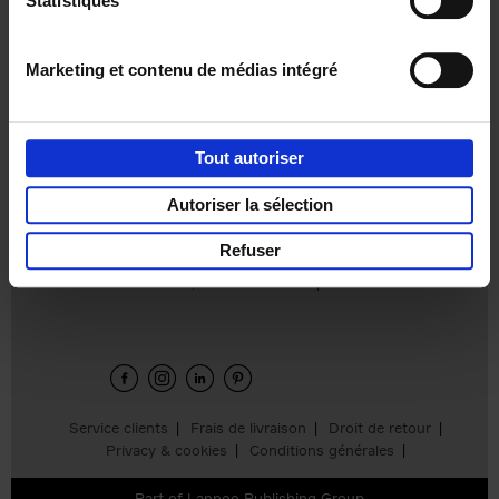
Statistiques
€
31,
99
Marketing et contenu de médias intégré
Tout autoriser
Ajouter au panier
Autoriser la sélection
Refuser
Envie de bonnes idées de lecture, de
réductions, d’actions et d’inspiration ?
Service clients
Frais de livraison
Droit de retour
Privacy & cookies
Conditions générales
Part of
Lannoo Publishing Group