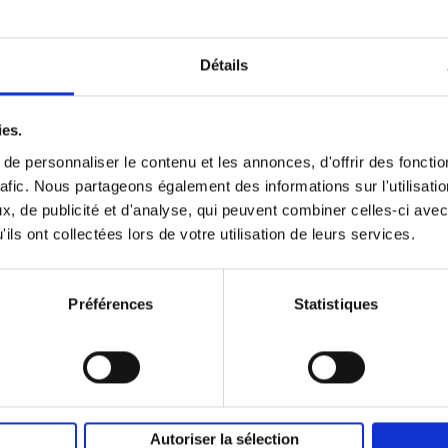
Détails
ies.
e personnaliser le contenu et les annonces, d'offrir des fonctio
Go With Your
Go with Your
Go with your
Talent - new
Talent
talent
rafic. Nous partageons également des informations sur l'utilisati
(EN)
(EN)
edition
Luk Dewulf
Luk Dewulf
(EN)
, de publicité et d'analyse, qui peuvent combiner celles-ci avec
Peter Beschuyt
€
31,
99
Luk Dewulf
Els Pronk
ils ont collectées lors de votre utilisation de leurs services.
€
34,
99
Emma Thyssen
€
19,
99
Préférences
Statistiques
Autoriser la sélection