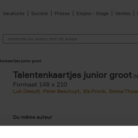
Vacatures
Société
Presse
Emploi - Stage
Ventes
tenkaartjes junior groot
Talentenkaartjes junior groot
(N
Formaat 148 x 210
Luk Dewulf
Peter Beschuyt
Els Pronk
Emma Thys
Du même auteur