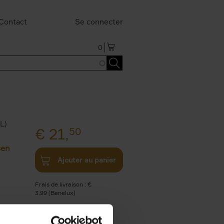
Contact
Se connecter
0
L)
€
21,
50
sen
Ajouter au panier
Frais de livraison : €
3,99 (Benelux)
Livraison en 1 à 2 jours
ouvrables