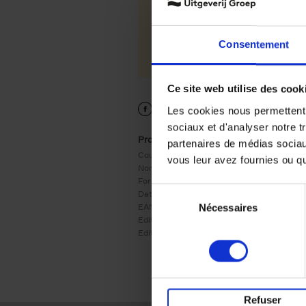
Consentement
Ce site web utilise des cook
Les cookies nous permettent d
sociaux et d'analyser notre t
Product details
partenaires de médias sociaux
Couverture:
Couverture souple
vous leur avez fournies ou qu'
Nombre de pages:
60
Format:
215x155
Sélection
Date de parution:
17/04/2018
Nécessaires
EAN:
9789401455060
du
Editeur:
LannooCampus
consentement
Edition:
11
Refuser