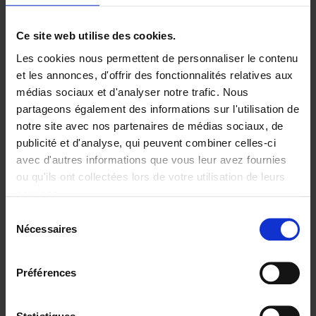
Ajouter au panier
Ce site web utilise des cookies.
Les cookies nous permettent de personnaliser le contenu
Digital marketing like a PRO -
et les annonces, d'offrir des fonctionnalités relatives aux
completely revised edition
(EN)
médias sociaux et d'analyser notre trafic. Nous
Clo Willaerts
partageons également des informations sur l'utilisation de
Couverture souple
2022
226
notre site avec nos partenaires de médias sociaux, de
€
35,
50
publicité et d'analyse, qui peuvent combiner celles-ci
avec d'autres informations que vous leur avez fournies
ou qu'ils ont collectées lors de votre utilisation de leurs
services.
Sélection
Nécessaires
du
Ajouter au panier
consentement
Content Marketing like a
Préférences
PRO
(EN)
Clo Willaerts
Couverture souple
2023
352