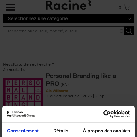
Aller au contenu principal
0
Sélectionnez une catégorie
Résultats de recherche ''
3 résultats
Personal Branding like a
PRO
(EN)
Clo Willaerts
Couverture souple
2026
253
€
34,
99
Consentement
Détails
À propos des cookies