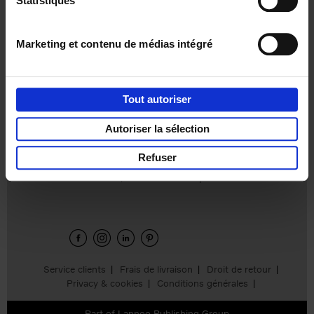
Statistiques
€
37,
50
Marketing et contenu de médias intégré
Tout autoriser
Ajouter au panier
Autoriser la sélection
Refuser
Envie de bonnes idées de lecture, de
réductions, d’actions et d’inspiration ?
Service clients
Frais de livraison
Droit de retour
Privacy & cookies
Conditions générales
Part of
Lannoo Publishing Group