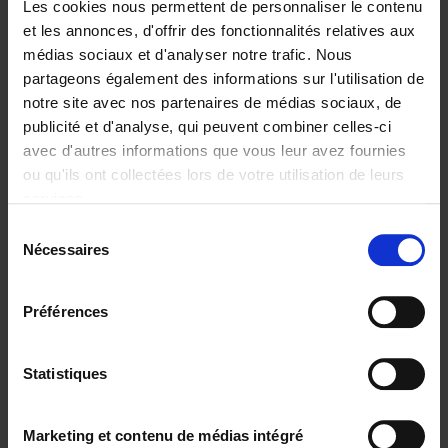
Les cookies nous permettent de personnaliser le contenu
une culture d'entraide et de respect, contribue à un
et les annonces, d'offrir des fonctionnalités relatives aux
succès collectif.
médias sociaux et d'analyser notre trafic. Nous
partageons également des informations sur l'utilisation de
Ce que vous tenez en main n'est pas un énième livre de
notre site avec nos partenaires de médias sociaux, de
management.
publicité et d'analyse, qui peuvent combiner celles-ci
Il invite à explorer une approche unique de l'engagement
avec d'autres informations que vous leur avez fournies
et de la performance, et à adapter les inspirations de la
ou qu'ils ont collectées lors de votre utilisation de leurs
Banque Van Breda à votre propre organisation.
services.
Découvrez comment une entreprise peut allier
Sélection
satisfaction employé et client, et nourrir une véritable
Nécessaires
du
culture d'authenticité et de collaboration. À la Banque
consentement
Van Breda, nous résumons cet état d'esprit en une
phrase : « C'est bien nous ! »
Préférences
Statistiques
Product details
Marketing et contenu de médias intégré