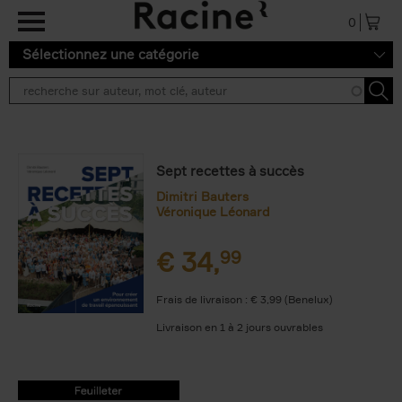
Aller au contenu principal
0
Sélectionnez une catégorie
Sept recettes à succès
Dimitri Bauters
Véronique Léonard
€
34,
99
Frais de livraison : € 3,99 (Benelux)
Livraison en 1 à 2 jours ouvrables
9782390252597.PDF
9782390252597.PDF