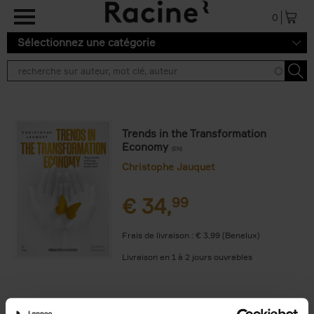
Aller au contenu principal
0
Sélectionnez une catégorie
Trends in the Transformation
Economy
(EN)
Christophe Jauquet
€
34,
99
Frais de livraison : € 3,99 (Benelux)
Livraison en 1 à 2 jours ouvrables