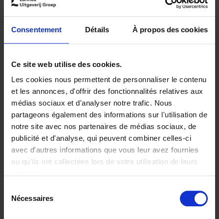
9789401499378.PDF
9789401499378.PDF
Consentement
Détails
À propos des cookies
Ajouter au panier
Disponibilité :
Disponible
Ce site web utilise des cookies.
Librairie
E-book
iBookstore
Les cookies nous permettent de personnaliser le contenu
et les annonces, d'offrir des fonctionnalités relatives aux
médias sociaux et d'analyser notre trafic. Nous
partageons également des informations sur l'utilisation de
Product details
notre site avec nos partenaires de médias sociaux, de
publicité et d'analyse, qui peuvent combiner celles-ci
avec d'autres informations que vous leur avez fournies
ou qu'ils ont collectées lors de votre utilisation de leurs
Envie de bonnes idées de lecture, de
services.
réductions, d’actions et d’inspiration ?
Sélection
Nécessaires
du
consentement