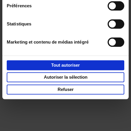
Préférences
Service clients
Frais de livraison
Droit de retour
Privacy & cookies
Conditions générales
Statistiques
Part of
Lannoo Publishing Group
Tous les prix s’entendent tva compris.
Marketing et contenu de médias intégré
Tout autoriser
Autoriser la sélection
Refuser