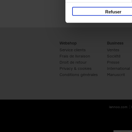
Refuser
Webshop
Business
Service clients
Ventes
Frais de livraison
Société
Droit de retour
Presse
Privacy & cookies
International
Conditions générales
Manuscrit
lannoo.com