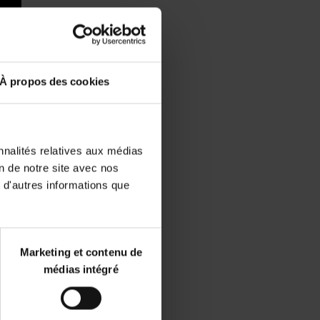
Disponibilité :
Disponible
Librairie
E-book
iBookstore
À propos des cookies
nnalités relatives aux médias
on de notre site avec nos
 d'autres informations que
Marketing et contenu de
médias intégré