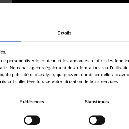
Détails
Du même auteur
ies.
e personnaliser le contenu et les annonces, d'offrir des fonctio
rafic. Nous partageons également des informations sur l'utilisati
, de publicité et d'analyse, qui peuvent combiner celles-ci avec
ils ont collectées lors de votre utilisation de leurs services.
Préférences
Statistiques
Why Data
Wins
(EN)
Joachim De Vos
€
34,
99