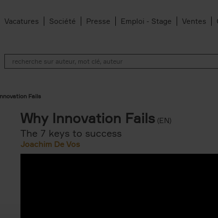
Vacatures
Société
Presse
Emploi - Stage
Ventes
nnovation Fails
Why Innovation Fails
(EN)
The 7 keys to success
Joachim De Vos
Introduction by Mr. Herman van Rompuy - President