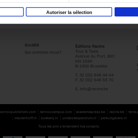
Autoriser la sélection
Société
Éditions Racine
Tour & Taxis
Qui sommes-nous?
Avenue du Port, 86C
bte 104A
B-1000 Bruxelles
T. 32 (0)2 646 44 44
F. 32 (0)2 646 55 70
E.
info@racine.be
lannoopublishers.com
lannoocampus.com
academiapress.be
racine.be
terra
meulenhoff.nl
boekerij.nl
unieboekspectrum.nl
parkuitgevers.nl
Tous les prix s’entendent tva compris.