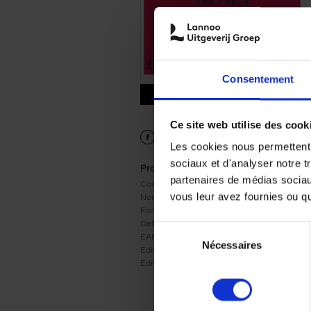
Consentement
9789401478465.PDF
9789401478465.PDF
Ce site web utilise des cook
Les cookies nous permettent d
sociaux et d'analyser notre t
Product details
partenaires de médias sociaux
Couverture:
Couverture cartonnée
vous leur avez fournies ou qu'
Nombre de pages:
316
Format:
250x180
Date de parution:
31/05/2022
Sélection
EAN:
9789401478465
Nécessaires
du
Editeur:
LannooCampus
consentement
Edition:
3