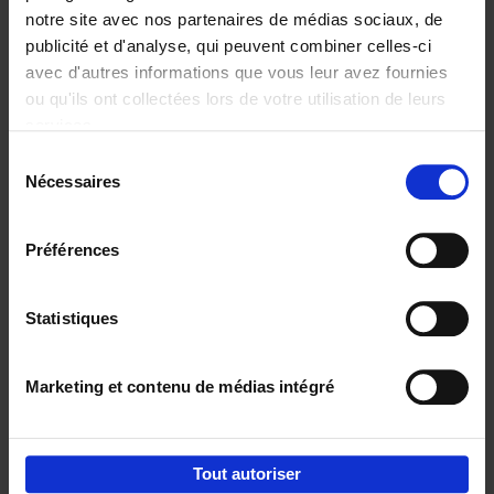
notre site avec nos partenaires de médias sociaux, de
publicité et d'analyse, qui peuvent combiner celles-ci
avec d'autres informations que vous leur avez fournies
ou qu'ils ont collectées lors de votre utilisation de leurs
services.
Connexions
fortes = clients
Sélection
fidèles
Nécessaires
du
Jochen Roef
Jozefien De Feyter
consentement
Carolien Boom
€
29,
99
Préférences
Statistiques
Envie de bonnes idées de lecture, de
réductions, d’actions et d’inspiration ?
Marketing et contenu de médias intégré
Tout autoriser