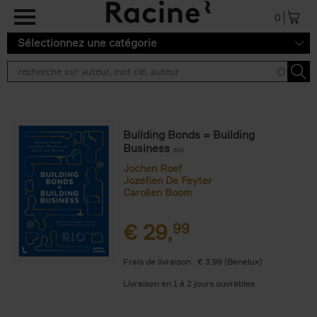
Aller au contenu principal
0
Sélectionnez une catégorie
Building Bonds = Building
Business
(EN)
Jochen Roef
Jozefien De Feyter
Carolien Boom
€
29,
99
Frais de livraison : € 3,99 (Benelux)
Livraison en 1 à 2 jours ouvrables