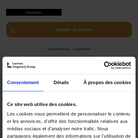
9789020964233.PDF
9789020964233.PDF
Ajouter au panier
Disponibilité :
Disponible
Librairie
E-book
iBookstore
Consentement
Détails
À propos des cookies
Product details
Du même auteur
Ce site web utilise des cookies.
Les cookies nous permettent de personnaliser le contenu
et les annonces, d'offrir des fonctionnalités relatives aux
médias sociaux et d'analyser notre trafic. Nous
partageons également des informations sur l'utilisation de