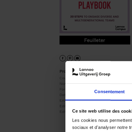
9789401437974.PDF
9789401437974.PDF
Product details
Couverture:
Couverture souple
Nombre de pages:
216
Format:
243x174
Consentement
Date de parution:
14/10/2024
EAN:
9789401437974
Editeur:
LannooCampus
Ce site web utilise des cook
Edition:
1
Les cookies nous permettent d
sociaux et d'analyser notre t