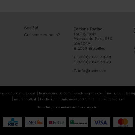
Société
Éditions Racine
Tour & Taxis
Qui sommes-nous?
Avenue du Port, 86C
bte 104A
B-1000 Bruxelles
T. 32 (0)2 646 44 44
F. 32 (0)2 646 55 70
E.
info@racine.be
lannoopublishers.com
lannoocampus.com
academiapress.be
racine.be
terra
meulenhoff.nl
boekerij.nl
unieboekspectrum.nl
parkuitgevers.nl
Tous les prix s’entendent tva compris.