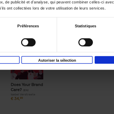
, de publicité et d'analyse, qui peuvent combiner celles-ci avec
ils ont collectées lors de votre utilisation de leurs services.
Du même auteur
Préférences
Statistiques
Autoriser la sélection
Does Your Brand
Care?
(EN)
Isabel Verstraete
€
34,
99