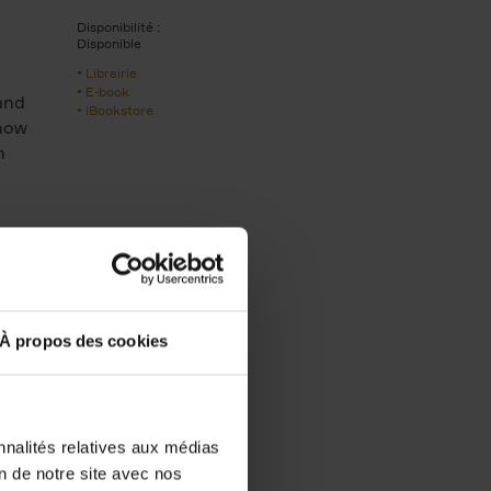
Disponibilité :
Disponible
Librairie
E-book
and
iBookstore
 how
m
sabel Verstraete | TEDxUHasselt
À propos des cookies
nnalités relatives aux médias
on de notre site avec nos