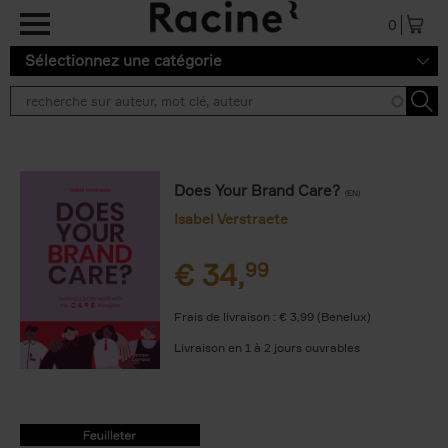
Aller au contenu principal
0
Sélectionnez une catégorie
Does Your Brand Care?
(EN)
Isabel Verstraete
€
34,
99
Frais de livraison : € 3,99 (Benelux)
Livraison en 1 à 2 jours ouvrables
9789401475037.PDF
9789401475037.PDF