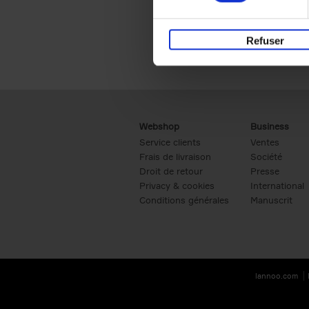
Refuser
Webshop
Business
Service clients
Ventes
Frais de livraison
Société
Droit de retour
Presse
Privacy & cookies
International
Conditions générales
Manuscrit
lannoo.com