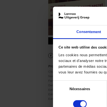
Consentement
9782873868482.PDF
9782873868482.PDF
Ce site web utilise des cook
Les cookies nous permettent d
sociaux et d'analyser notre t
Product details
partenaires de médias sociaux
Couverture:
Couverture souple
vous leur avez fournies ou qu'
Nombre de pages:
432
Format:
250x160
Sélection
Date de parution:
04/03/2014
Nécessaires
du
EAN:
9782873868482
Editeur:
RACINE
consentement
Edition:
1