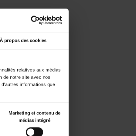
e
 du
de
la
up
À propos des cookies
N,
breux
ls
nnalités relatives aux médias
on de notre site avec nos
e
 d'autres informations que
est
Marketing et contenu de
médias intégré
a