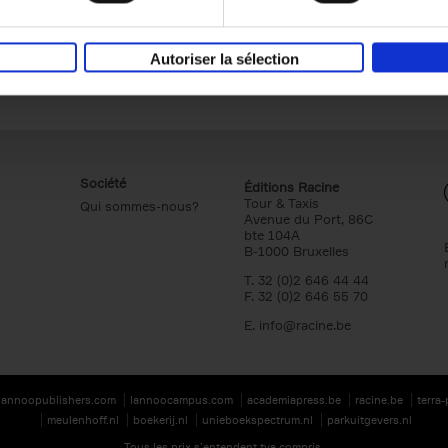
Autoriser la sélection
Société
Éditions Racine
Tour & Taxis
Qui sommes-nous?
Avenue du Port, 86C
bte 104A
B-1000 Bruxelles
T. 32 (0)2 646 44 44
F. 32 (0)2 646 55 70
E.
info@racine.be
lannoopublishers.com
lannoocampus.com
academiapress.be
racine.be
terra
meulenhoff.nl
boekerij.nl
unieboekspectrum.nl
parkuitgevers.nl
Tous les prix s’entendent tva compris.