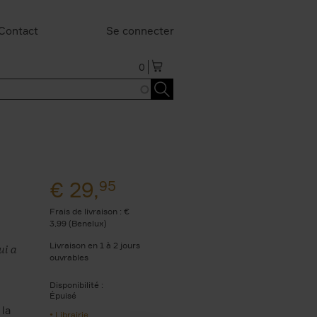
Contact
Se connecter
0
€
29,
95
Frais de livraison : €
3,99 (Benelux)
Livraison en 1 à 2 jours
ui a
ouvrables
Disponibilité :
Épuisé
 la
Librairie