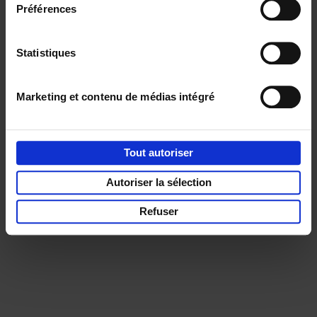
Préférences
Service clients
Frais de livraison
Droit de retour
Privacy & cookies
Conditions générales
Statistiques
Part of
Lannoo Publishing Group
Tous les prix s’entendent tva compris.
Marketing et contenu de médias intégré
Tout autoriser
Autoriser la sélection
Refuser