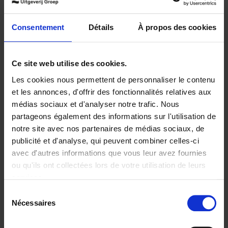
Ajouter au panier
Consentement
Détails
À propos des cookies
Disponibilité :
Disponible
Ce site web utilise des cookies.
Librairie
E-book
Les cookies nous permettent de personnaliser le contenu
et les annonces, d'offrir des fonctionnalités relatives aux
médias sociaux et d'analyser notre trafic. Nous
partageons également des informations sur l'utilisation de
Product details
notre site avec nos partenaires de médias sociaux, de
publicité et d'analyse, qui peuvent combiner celles-ci
avec d'autres informations que vous leur avez fournies
ou qu'ils ont collectées lors de votre utilisation de leurs
Envie de bonnes idées de lecture, de
réductions, d’actions et d’inspiration ?
services.
Sélection
Nécessaires
du
consentement