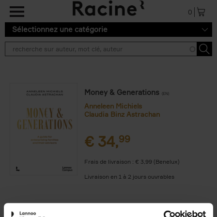
Aller au contenu principal
0
Sélectionnez une catégorie
Money & Generations
(EN)
Anneleen Michiels
Claudia Binz Astrachan
€
34,
99
Frais de livraison : € 3,99 (Benelux)
Livraison en 1 à 2 jours ouvrables
9789059960992.PDF
9789059960992.PDF