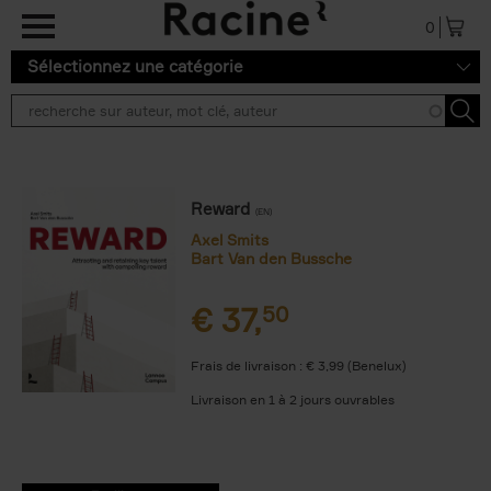
Aller au contenu principal
0
Sélectionnez une catégorie
Reward
(EN)
Axel Smits
Bart Van den Bussche
€
37,
50
Frais de livraison : € 3,99 (Benelux)
Livraison en 1 à 2 jours ouvrables
9789401438667.PDF