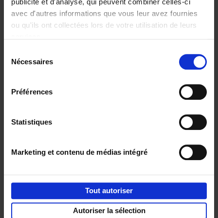
publicité et d'analyse, qui peuvent combiner celles-ci
avec d'autres informations que vous leur avez fournies
ou qu'ils ont collectées lors de votre utilisation de leurs
services.
Operating With
Positive
Sélection
Impact
Nécessaires
(EN)
du
Axel Smits
consentement
Jochen Vincke
€
34,
99
Préférences
Statistiques
Envie de bonnes idées de lecture, de
réductions, d’actions et d’inspiration ?
Marketing et contenu de médias intégré
Tout autoriser
Service clients
Frais de livraison
Droit de retour
Privacy & cookies
Conditions générales
Autoriser la sélection