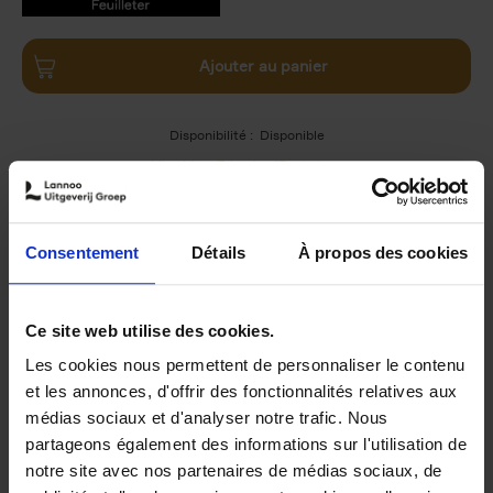
9789401438667.PDF
Ajouter au panier
Disponibilité :
Disponible
Librairie
E-book
iBookstore
Consentement
Détails
À propos des cookies
Product details
Du même auteur
Ce site web utilise des cookies.
Les cookies nous permettent de personnaliser le contenu
et les annonces, d'offrir des fonctionnalités relatives aux
médias sociaux et d'analyser notre trafic. Nous
partageons également des informations sur l'utilisation de
notre site avec nos partenaires de médias sociaux, de