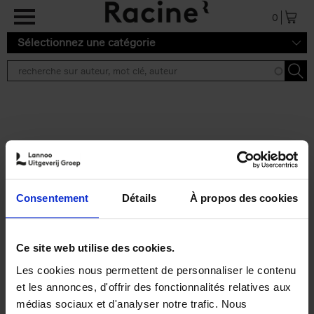
Aller au contenu principal
0
Sélectionnez une catégorie
Résultats de recherche ''
2 résultats
Personal Branding like a
PRO
(EN)
Consentement
Détails
À propos des cookies
Clo Willaerts
Couverture souple
2026
253
€
34,
99
Ce site web utilise des cookies.
Les cookies nous permettent de personnaliser le contenu
et les annonces, d'offrir des fonctionnalités relatives aux
médias sociaux et d'analyser notre trafic. Nous