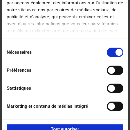
partageons également des informations sur l'utilisation de
notre site avec nos partenaires de médias sociaux, de
Ajouter au panier
publicité et d'analyse, qui peuvent combiner celles-ci
avec d'autres informations que vous leur avez fournies
Content Marketing like a
ou qu'ils ont collectées lors de votre utilisation de leurs
PRO
(EN)
services.
Clo Willaerts
Couverture souple
2023
352
Sélection
Nécessaires
du
€
37,
50
consentement
Préférences
Statistiques
Ajouter au panier
Marketing et contenu de médias intégré
Envie de bonnes idées de lecture, de
réductions, d’actions et d’inspiration ?
Tout autoriser