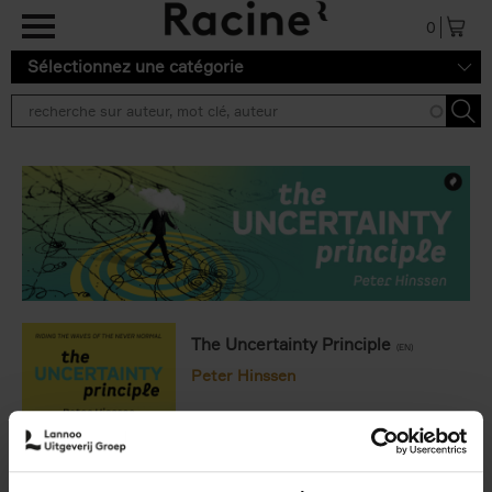
Aller au contenu principal
0
Sélectionnez une catégorie
The Uncertainty Principle
(EN)
Peter Hinssen
€
34,
99
Frais de livraison : € 3,99 (Benelux)