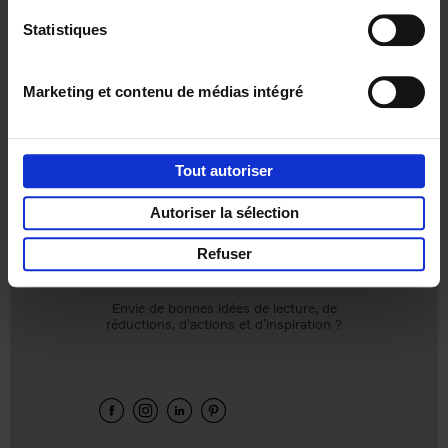
Statistiques
Gelieve
cookies voor Statistieken en Marketing en
Marketing et contenu de médias intégré
geïntegreerde media
te aanvaarden om deze video te
kunnen bekijken.
Tout autoriser
Autoriser la sélection
Product details
Refuser
Envie de bonnes idées de lecture, de
réductions, d’actions et d’inspiration ?