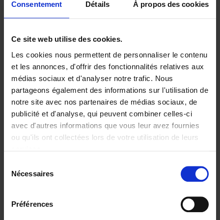
Consentement
Détails
À propos des cookies
Livraison en 1 à 2 jours ouvrables
Ce site web utilise des cookies.
9789020955095.PDF
Les cookies nous permettent de personnaliser le contenu
9789020955095.PDF
et les annonces, d'offrir des fonctionnalités relatives aux
médias sociaux et d'analyser notre trafic. Nous
Ajouter au panier
partageons également des informations sur l'utilisation de
notre site avec nos partenaires de médias sociaux, de
Disponibilité :
Disponible
publicité et d'analyse, qui peuvent combiner celles-ci
avec d'autres informations que vous leur avez fournies
Librairie
E-book
iBookstore
ou qu'ils ont collectées lors de votre utilisation de leurs
The Uncertainty Principle is Out Now!
services.
Sélection
Nécessaires
du
consentement
Préférences