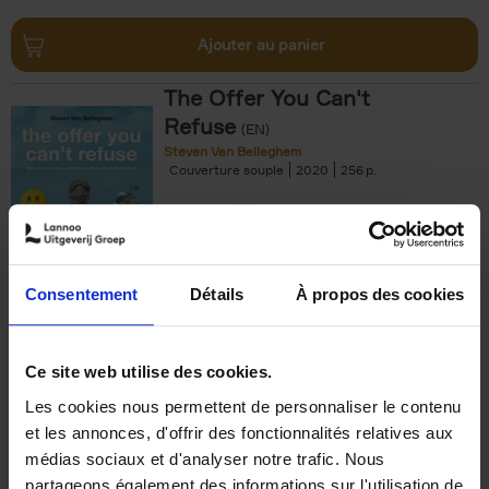
Ajouter au panier
The Offer You Can't
Refuse
(EN)
Steven Van Belleghem
Couverture souple
2020
256
€
37,
50
Consentement
Détails
À propos des cookies
Ajouter au panier
Ce site web utilise des cookies.
Les cookies nous permettent de personnaliser le contenu
Building Bonds = Building
et les annonces, d'offrir des fonctionnalités relatives aux
Business
(EN)
médias sociaux et d'analyser notre trafic. Nous
Jochen Roef
Jozefien De Feyter
Carolien Boom
partageons également des informations sur l'utilisation de
Couverture souple
2025
200