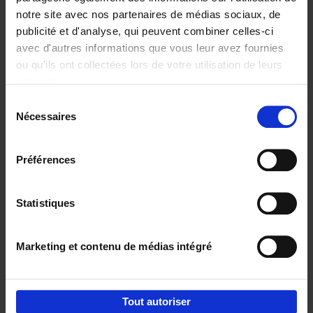
notre site avec nos partenaires de médias sociaux, de
€
29,
99
publicité et d'analyse, qui peuvent combiner celles-ci
avec d'autres informations que vous leur avez fournies
ou qu'ils ont collectées lors de votre utilisation de leurs
services.
Sélection
Nécessaires
du
Ajouter au panier
consentement
Digital marketing like a PRO -
Préférences
completely revised edition
(EN)
Clo Willaerts
Couverture souple
2022
226
Statistiques
€
35,
50
Marketing et contenu de médias intégré
Tout autoriser