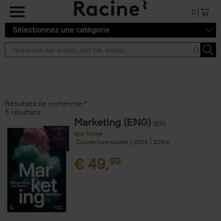
Aller au contenu principal
0
Sélectionnez une catégorie
Résultats de recherche ''
5 résultats
Marketing (ENG)
(EN)
Igor Nowé
Couverture souple
2025
208
€
49,
99